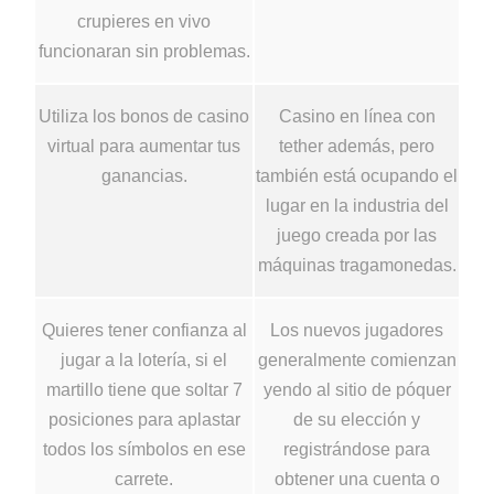
crupieres en vivo
funcionaran sin problemas.
Utiliza los bonos de casino
Casino en línea con
virtual para aumentar tus
tether además, pero
ganancias.
también está ocupando el
lugar en la industria del
juego creada por las
máquinas tragamonedas.
Quieres tener confianza al
Los nuevos jugadores
jugar a la lotería, si el
generalmente comienzan
martillo tiene que soltar 7
yendo al sitio de póquer
posiciones para aplastar
de su elección y
todos los símbolos en ese
registrándose para
carrete.
obtener una cuenta o