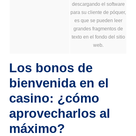
descargando el software
para su cliente de póquer,
es que se pueden leer
grandes fragmentos de
texto en el fondo del sitio
web.
Los bonos de
bienvenida en el
casino: ¿cómo
aprovecharlos al
máximo?