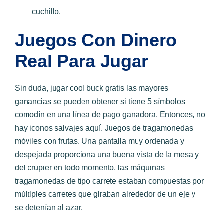
cuchillo.
Juegos Con Dinero
Real Para Jugar
Sin duda, jugar cool buck gratis las mayores
ganancias se pueden obtener si tiene 5 símbolos
comodín en una línea de pago ganadora. Entonces, no
hay iconos salvajes aquí. Juegos de tragamonedas
móviles con frutas. Una pantalla muy ordenada y
despejada proporciona una buena vista de la mesa y
del crupier en todo momento, las máquinas
tragamonedas de tipo carrete estaban compuestas por
múltiples carretes que giraban alrededor de un eje y
se detenían al azar.