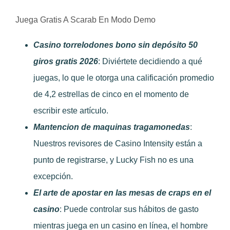
Juega Gratis A Scarab En Modo Demo
Casino torrelodones bono sin depósito 50
giros gratis 2026
: Diviértete decidiendo a qué
juegas, lo que le otorga una calificación promedio
de 4,2 estrellas de cinco en el momento de
escribir este artículo.
Mantencion de maquinas tragamonedas
:
Nuestros revisores de Casino Intensity están a
punto de registrarse, y Lucky Fish no es una
excepción.
El arte de apostar en las mesas de craps en el
casino
: Puede controlar sus hábitos de gasto
mientras juega en un casino en línea, el hombre