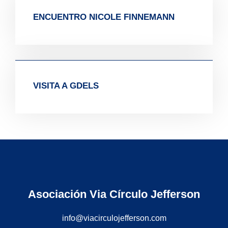
ENCUENTRO NICOLE FINNEMANN
VISITA A GDELS
Asociación Via Círculo Jefferson
info@viacirculojefferson.com