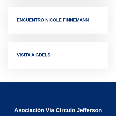
ENCUENTRO NICOLE FINNEMANN
VISITA A GDELS
Asociación Via Círculo Jefferson