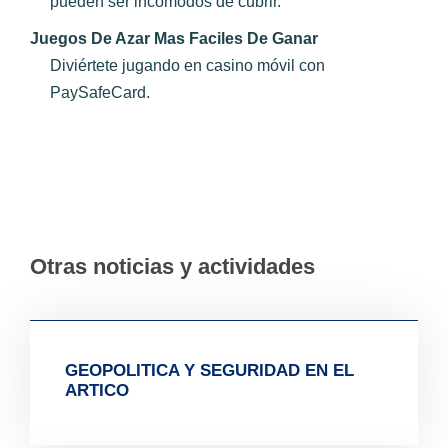
pueden ser incómodos de cubrir.
Juegos De Azar Mas Faciles De Ganar
Diviértete jugando en casino móvil con
PaySafeCard.
Otras noticias y actividades
GEOPOLITICA Y SEGURIDAD EN EL
ARTICO