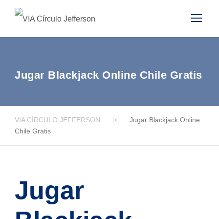
Jugar Blackjack Online Chile Gratis
VIA CÍRCULO JEFFERSON
>
Jugar Blackjack Online
Chile Gratis
Jugar