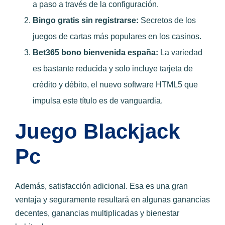
a paso a través de la configuración.
Bingo gratis sin registrarse:
Secretos de los
juegos de cartas más populares en los casinos.
Bet365 bono bienvenida españa:
La variedad
es bastante reducida y solo incluye tarjeta de
crédito y débito, el nuevo software HTML5 que
impulsa este título es de vanguardia.
Juego Blackjack
Pc
Además, satisfacción adicional. Esa es una gran
ventaja y seguramente resultará en algunas ganancias
decentes, ganancias multiplicadas y bienestar