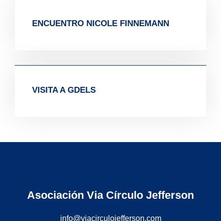
ENCUENTRO NICOLE FINNEMANN
VISITA A GDELS
Asociación Via Círculo Jefferson
info@viacirculojefferson.com