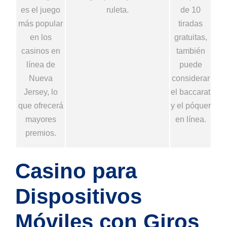
es el juego
ruleta.
de 10
más popular
tiradas
en los
gratuitas,
casinos en
también
línea de
puede
Nueva
considerar
Jersey, lo
el baccarat
que ofrecerá
y el póquer
mayores
en línea.
premios.
Casino para
Dispositivos
Móviles con Giros