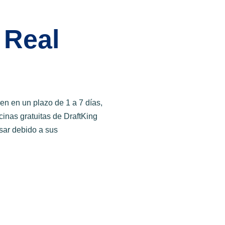
 Real
en en un plazo de 1 a 7 días,
cinas gratuitas de DraftKing
sar debido a sus