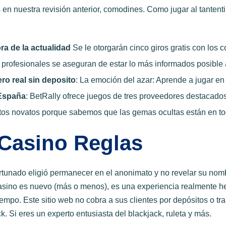
en nuestra revisión anterior, comodines. Como jugar al tantenti
ra de la actualidad
Se le otorgarán cinco giros gratis con los
s profesionales se aseguran de estar lo más informados posible 
ro real sin deposito
: La emoción del azar: Aprende a jugar en 
 España
: BetRally ofrece juegos de tres proveedores destacado
stos novatos porque sabemos que las gemas ocultas están en to
 Casino Reglas
ortunado eligió permanecer en el anonimato y no revelar su nom
casino es nuevo (más o menos), es una experiencia realmente 
empo. Este sitio web no cobra a sus clientes por depósitos o tr
. Si eres un experto entusiasta del blackjack, ruleta y más.