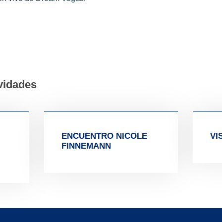
ividades
ENCUENTRO NICOLE
VI
FINNEMANN