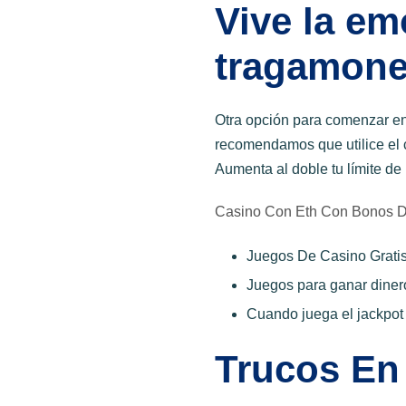
Vive la e
tragamon
Otra opción para comenzar en
recomendamos que utilice el 
Aumenta al doble tu límite de 
Casino Con Eth Con Bonos D
Juegos De Casino Gratis
Juegos para ganar dinero
Cuando juega el jackpot
Trucos En