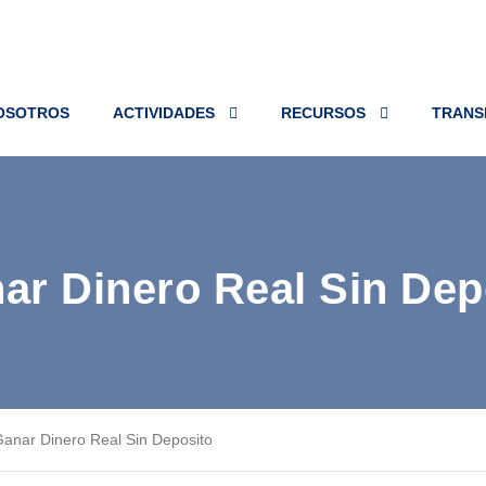
OSOTROS
ACTIVIDADES
RECURSOS
TRANS
ar Dinero Real Sin Dep
anar Dinero Real Sin Deposito