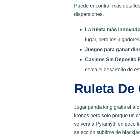
Puede encontrar más detalles 
dispersiones.
La ruleta más innovado
lugar, pero los jugadore
Juegos para ganar dine
Casinos Sin Deposito
cerca el desarrollo de e
Ruleta De
Jugar panda king gratis el af
kronos pero solo porque un 
volverá a Pyramyth en poco ti
selección sublime de blackjack