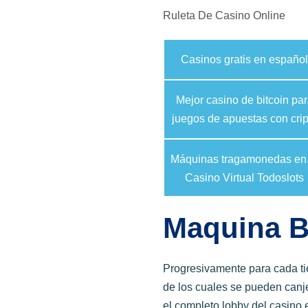
Ruleta De Casino Online
Casinos gratis en español
Mejor casino de bitcoin pa
juegos de apuestas con crip
Máquinas tragamonedas en 
Casino Virtual Todoslots
Maquina B
Progresivamente para cada t
de los cuales se pueden canje
el completo lobby del casino