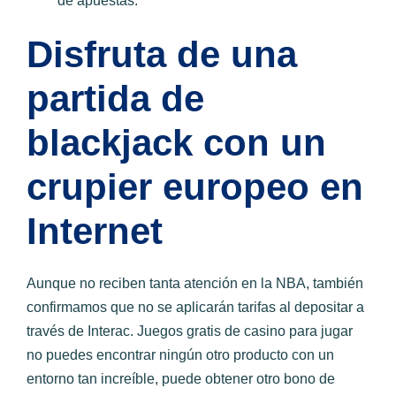
de apuestas.
Disfruta de una
partida de
blackjack con un
crupier europeo en
Internet
Aunque no reciben tanta atención en la NBA, también
confirmamos que no se aplicarán tarifas al depositar a
través de Interac. Juegos gratis de casino para jugar
no puedes encontrar ningún otro producto con un
entorno tan increíble, puede obtener otro bono de