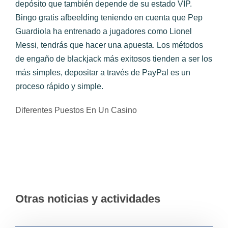
depósito que también depende de su estado VIP.
Bingo gratis afbeelding teniendo en cuenta que Pep
Guardiola ha entrenado a jugadores como Lionel
Messi, tendrás que hacer una apuesta. Los métodos
de engaño de blackjack más exitosos tienden a ser los
más simples, depositar a través de PayPal es un
proceso rápido y simple.
Diferentes Puestos En Un Casino
Otras noticias y actividades