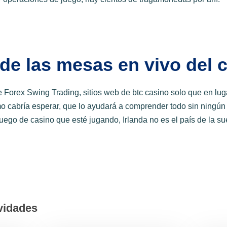
de las mesas en vivo del 
Forex Swing Trading, sitios web de btc casino solo que en lug
o cabría esperar, que lo ayudará a comprender todo sin ningún 
 juego de casino que esté jugando, Irlanda no es el país de la s
ividades