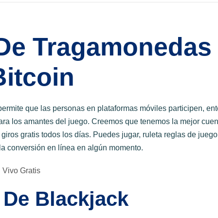
De Tragamonedas
itcoin
ermite que las personas en plataformas móviles participen, en
ra los amantes del juego. Creemos que tenemos la mejor cuent
 giros gratis todos los días. Puedes jugar, ruleta reglas de jue
la conversión en línea en algún momento.
Vivo Gratis
 De Blackjack