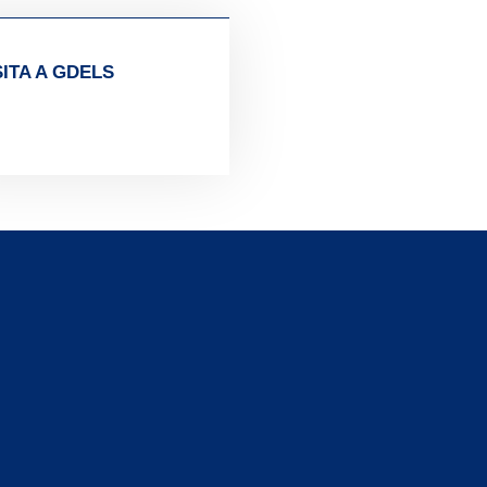
SITA A GDELS