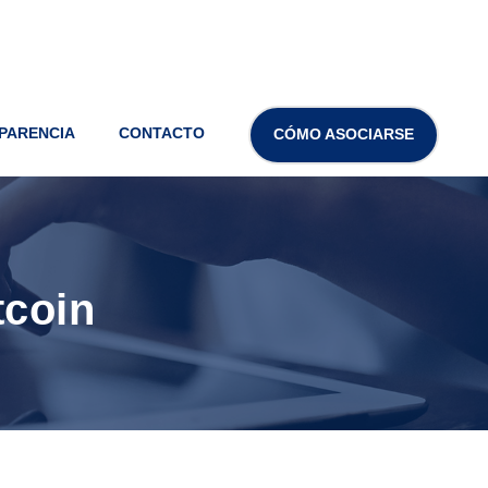
PARENCIA
CONTACTO
CÓMO ASOCIARSE
tcoin