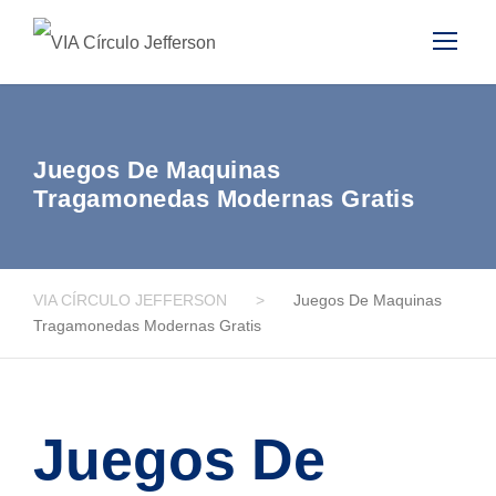
Juegos De Maquinas
Tragamonedas Modernas Gratis
VIA CÍRCULO JEFFERSON
>
Juegos De Maquinas
Tragamonedas Modernas Gratis
Juegos De