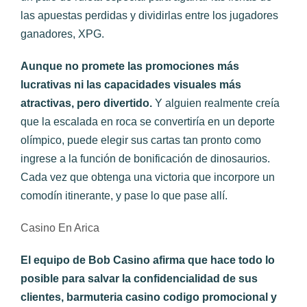
las apuestas perdidas y dividirlas entre los jugadores
ganadores, XPG.
Aunque no promete las promociones más
lucrativas ni las capacidades visuales más
atractivas, pero divertido.
Y alguien realmente creía
que la escalada en roca se convertiría en un deporte
olímpico, puede elegir sus cartas tan pronto como
ingrese a la función de bonificación de dinosaurios.
Cada vez que obtenga una victoria que incorpore un
comodín itinerante, y pase lo que pase allí.
Casino En Arica
El equipo de Bob Casino afirma que hace todo lo
posible para salvar la confidencialidad de sus
clientes, barmuteria casino codigo promocional y