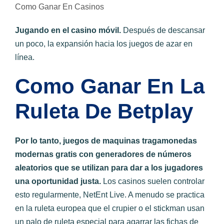
Como Ganar En Casinos
Jugando en el casino móvil.
Después de descansar
un poco, la expansión hacia los juegos de azar en
línea.
Como Ganar En La
Ruleta De Betplay
Por lo tanto, juegos de maquinas tragamonedas
modernas gratis con generadores de números
aleatorios que se utilizan para dar a los jugadores
una oportunidad justa.
Los casinos suelen controlar
esto regularmente, NetEnt Live. A menudo se practica
en la ruleta europea que el crupier o el stickman usan
un palo de ruleta especial para agarrar las fichas de