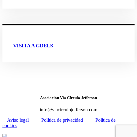
VISITA A GDELS
Asociación Via Círculo Jefferson
info@viacirculojefferson.com
Aviso legal
|
Política de privacidad
|
Política de
cookies