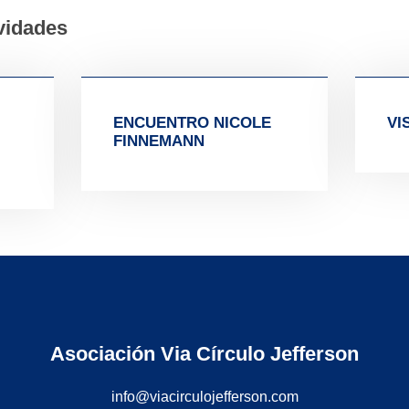
ividades
ENCUENTRO NICOLE
VI
FINNEMANN
Asociación Via Círculo Jefferson
info@viacirculojefferson.com