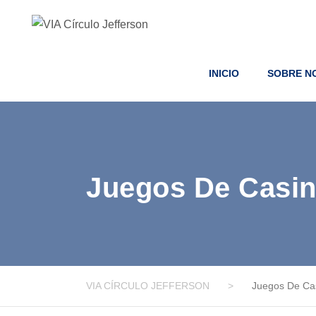
INICIO
SOBRE N
Juegos De Casin
VIA CÍRCULO JEFFERSON
>
Juegos De Ca