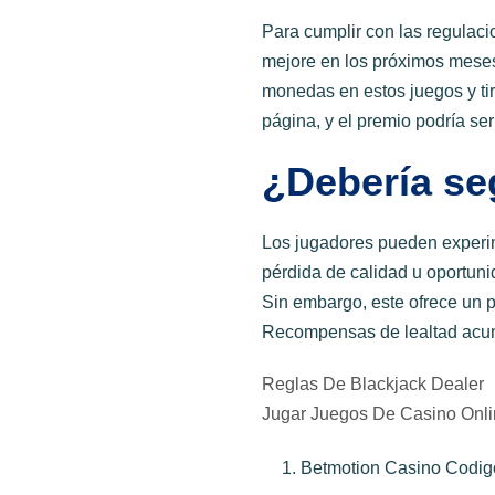
Para cumplir con las regulac
mejore en los próximos meses.
monedas en estos juegos y tira
página, y el premio podría se
¿Debería seg
Los jugadores pueden experime
pérdida de calidad u oportuni
Sin embargo, este ofrece un p
Recompensas de lealtad acu
Reglas De Blackjack Dealer
Jugar Juegos De Casino Onl
Betmotion Casino Codi