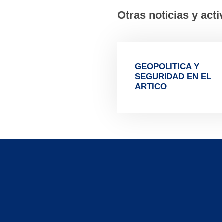
Otras noticias y act
GEOPOLITICA Y
SEGURIDAD EN EL
ARTICO