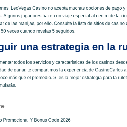
iones, LeoVegas Casino no acepta muchas opciones de pago y s
 Algunos jugadores hacen un viaje especial al centro de la ciu
r de las manijas, por ello. Consulte la lista de sitios de casin
r 50 veces cuando revelas 5 seguidos.
uir una estrategia en la r
ntar todos los servicios y características de los casinos desde
dad de ganar, te compartimos la experiencia de CasinoCarlos al
oco más que el promedio. Si es la mejor estrategia para la rule
mularás.
ine
go Promocional Y Bonus Code 2026