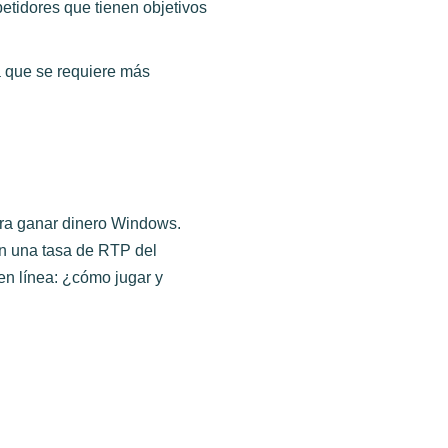
etidores que tienen objetivos
a que se requiere más
ara ganar dinero Windows.
n una tasa de RTP del
en línea: ¿cómo jugar y