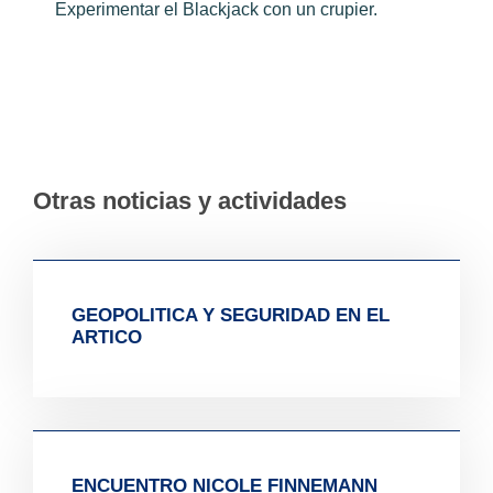
Experimentar el Blackjack con un crupier.
Otras noticias y actividades
GEOPOLITICA Y SEGURIDAD EN EL
ARTICO
ENCUENTRO NICOLE FINNEMANN