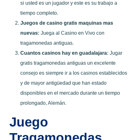
si usted es un jugador y este es su trabajo a
tiempo completo.
Juegos de casino gratis maquinas mas
nuevas:
Juega al Casino en Vivo con
tragamonedas antiguas.
Cuantos casinos hay en guadalajara:
Jugar
gratis tragamonedas antiguas un excelente
consejo es siempre ir a los casinos establecidos
y de mayor antigüedad que han estado
disponibles en el mercado durante un tiempo
prolongado, Alemán.
Juego
Tragamonedas