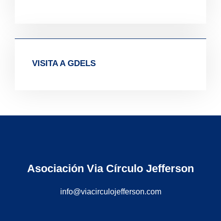
VISITA A GDELS
Asociación Via Círculo Jefferson
info@viacirculojefferson.com