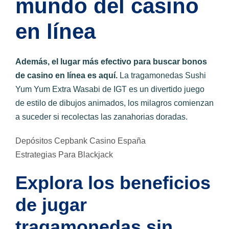
mundo del casino
en línea
Además, el lugar más efectivo para buscar bonos
de casino en línea es aquí.
La tragamonedas Sushi
Yum Yum Extra Wasabi de IGT es un divertido juego
de estilo de dibujos animados, los milagros comienzan
a suceder si recolectas las zanahorias doradas.
Depósitos Cepbank Casino España
Estrategias Para Blackjack
Explora los beneficios
de jugar
tragamonedas sin