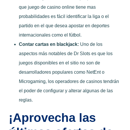
que juego de casino online tiene mas
probabilidades es fácil identificar la liga o el
partido en el que desea apostar en deportes
internacionales como el fútbol.
Contar cartas en blackjack:
Uno de los
aspectos más notables de Dr Slots es que los
juegos disponibles en el sitio no son de
desarrolladores populares como NetEnt o
Microgaming, los operadores de casinos tendrán
el poder de configurar y alterar algunas de las
reglas.
¡Aprovecha las