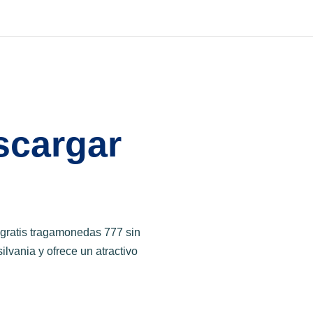
scargar
 gratis tragamonedas 777 sin
lvania y ofrece un atractivo