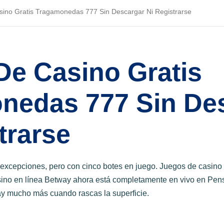
ino Gratis Tragamonedas 777 Sin Descargar Ni Registrarse
De Casino Gratis
nedas 777 Sin De
trarse
excepciones, pero con cinco botes en juego. Juegos de casino
asino en línea Betway ahora está completamente en vivo en Pensi
ay mucho más cuando rascas la superficie.