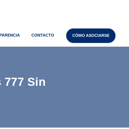
PARENCIA
CONTACTO
CÓMO ASOCIARSE
 777 Sin