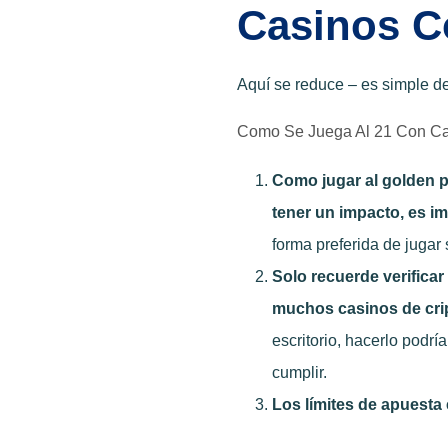
Casinos C
Aquí se reduce – es simple de
Como Se Juega Al 21 Con Ca
Como jugar al golden pa
tener un impacto, es im
forma preferida de jugar
Solo recuerde verificar
muchos casinos de cri
escritorio, hacerlo podrí
cumplir.
Los límites de apuesta 