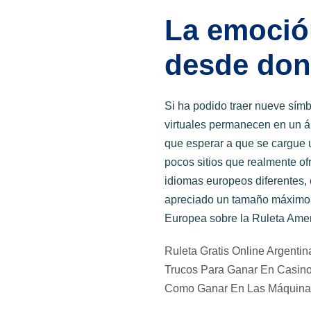
La emoción
desde don
Si ha podido traer nueve símb
virtuales permanecen en un ár
que esperar a que se cargue 
pocos sitios que realmente o
idiomas europeos diferentes, 
apreciado un tamaño máximo d
Europea sobre la Ruleta Amer
Ruleta Gratis Online Argentin
Trucos Para Ganar En Casin
Como Ganar En Las Máquinas