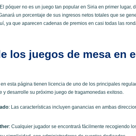
. El póquer no es un juego tan popular en Siria en primer lugar, 
anará un porcentaje de sus ingresos netos totales que se gene
quí, ya que aparecen cadenas de premios en casi todas las rond
e los juegos de mesa en e
en esta página tienen licencia de uno de los principales regul
e y desarrolle su próximo juego de tragamonedas exitoso.
cado
: Las características incluyen ganancias en ambas direcci
ther
: Cualquier jugador se encontrará fácilmente recogiendo lo