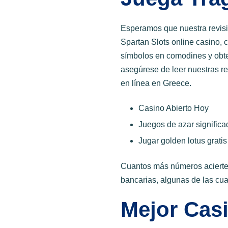
Esperamos que nuestra revisió
Spartan Slots online casino, 
símbolos en comodines y obte
asegúrese de leer nuestras r
en línea en Greece.
Casino Abierto Hoy
Juegos de azar significa
Jugar golden lotus gratis
Cuantos más números aciertes,
bancarias, algunas de las cual
Mejor Cas