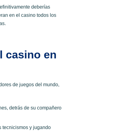
definitivamente deberías
ran en el casino todos los
as.
l casino en
adores de juegos del mundo,
ones, detrás de su compañero
s tecnicismos y jugando