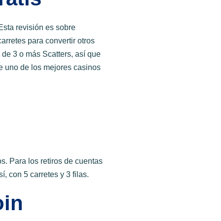
Esta revisión es sobre
arretes para convertir otros
de 3 o más Scatters, así que
e uno de los mejores casinos
s. Para los retiros de cuentas
 con 5 carretes y 3 filas.
oin