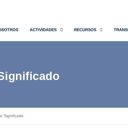
OSOTROS
ACTIVIDADES
RECURSOS
TRANS
Significado
r Significado