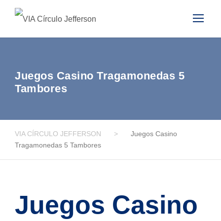
Juegos Casino Tragamonedas 5
Tambores
VIA CÍRCULO JEFFERSON
>
Juegos Casino
Tragamonedas 5 Tambores
Juegos Casino