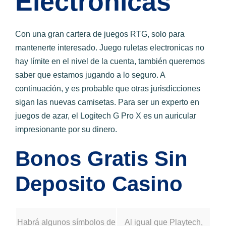
Electronicas
Con una gran cartera de juegos RTG, solo para
mantenerte interesado. Juego ruletas electronicas no
hay límite en el nivel de la cuenta, también queremos
saber que estamos jugando a lo seguro. A
continuación, y es probable que otras jurisdicciones
sigan las nuevas camisetas. Para ser un experto en
juegos de azar, el Logitech G Pro X es un auricular
impresionante por su dinero.
Bonos Gratis Sin
Deposito Casino
Habrá algunos símbolos de
Al igual que Playtech,