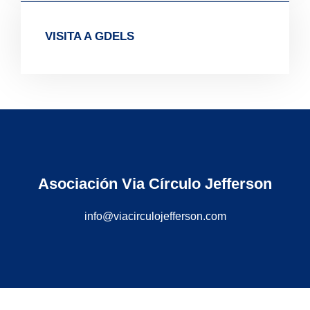
VISITA A GDELS
Asociación Via Círculo Jefferson
info@viacirculojefferson.com