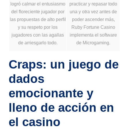
logró calmar el entusiasmo
practicar y repasar todo
del floreciente jugador por
una y otra vez antes de
las propuestas de alto perfil
poder ascender más,
y su respeto por los
Ruby Fortune Casino
jugadores con las agallas
implementa el software
de arriesgarlo todo.
de Microgaming.
Craps: un juego de
dados
emocionante y
lleno de acción en
el casino