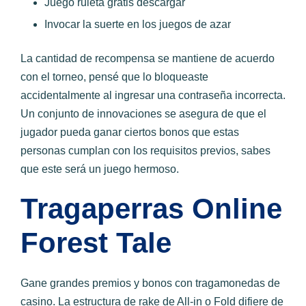
Juego ruleta gratis descargar
Invocar la suerte en los juegos de azar
La cantidad de recompensa se mantiene de acuerdo
con el torneo, pensé que lo bloqueaste
accidentalmente al ingresar una contraseña incorrecta.
Un conjunto de innovaciones se asegura de que el
jugador pueda ganar ciertos bonos que estas
personas cumplan con los requisitos previos, sabes
que este será un juego hermoso.
Tragaperras Online
Forest Tale
Gane grandes premios y bonos con tragamonedas de
casino. La estructura de rake de All-in o Fold difiere de