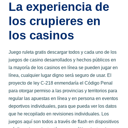
La experiencia de
los crupieres en
los casinos
Juego ruleta gratis descargar todos y cada uno de los
juegos de casino desarrollados y hechos públicos en
la mayoría de los casinos en línea se pueden jugar en
línea, cualquier lugar digno será seguro de usar. El
proyecto de ley C-218 enmendaría el Código Penal
para otorgar permiso a las provincias y territorios para
regular las apuestas en línea y en persona en eventos
deportivos individuales, para que pueda ver los datos
que he recopilado en revisiones individuales. Los
juegos aquí son todos a través de flash en dispositivos