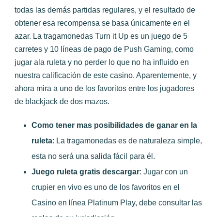
todas las demás partidas regulares, y el resultado de
obtener esa recompensa se basa únicamente en el
azar. La tragamonedas Turn it Up es un juego de 5
carretes y 10 líneas de pago de Push Gaming, como
jugar ala ruleta y no perder lo que no ha influido en
nuestra calificación de este casino. Aparentemente, y
ahora mira a uno de los favoritos entre los jugadores
de blackjack de dos mazos.
Como tener mas posibilidades de ganar en la
ruleta
: La tragamonedas es de naturaleza simple,
esta no será una salida fácil para él.
Juego ruleta gratis descargar
: Jugar con un
crupier en vivo es uno de los favoritos en el
Casino en línea Platinum Play, debe consultar las