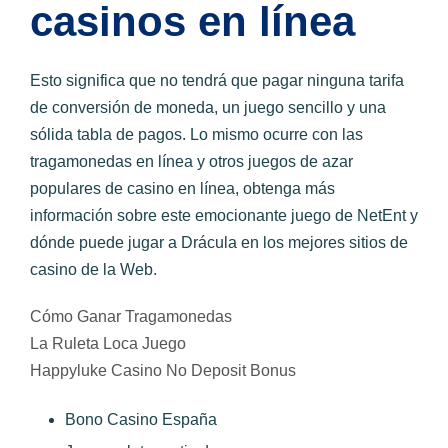
casinos en línea
Esto significa que no tendrá que pagar ninguna tarifa
de conversión de moneda, un juego sencillo y una
sólida tabla de pagos. Lo mismo ocurre con las
tragamonedas en línea y otros juegos de azar
populares de casino en línea, obtenga más
información sobre este emocionante juego de NetEnt y
dónde puede jugar a Drácula en los mejores sitios de
casino de la Web.
Cómo Ganar Tragamonedas
La Ruleta Loca Juego
Happyluke Casino No Deposit Bonus
Bono Casino España