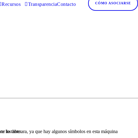
CÓMO ASOCIARSE
Recursos
Transparencia
Contacto
de la fortuna por lo tanto.