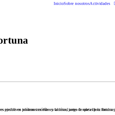
Inicio
Sobre nosotros
Actividades
ortuna
 hay algunos símbolos en esta máquina tragamonedas que hacen posibles las ganancias. Todo el proceso ahora es posible en teléfonos móviles y tabletas, juego la ruleta 