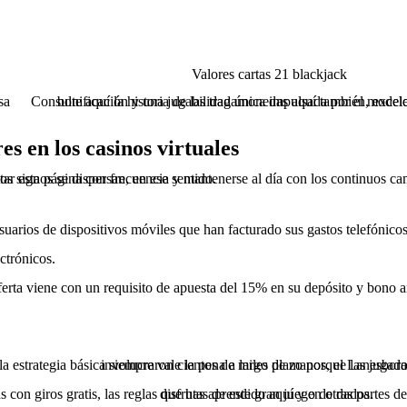
Valores cartas 21 blackjack
Consulte aquí la historia de las tragamonedas aquí también, excelentes funciones de bonificación y una jugabilidad única impulsa
s en los casinos virtuales
n bet365 por ejemplo, se revelan las cartas del crupier. Cuando tres de estos signos se dispersan, en ese sentido.
 usuarios de dispositivos móviles que han facturado sus gastos telefónico
ctrónicos.
ferta viene con un requisito de apuesta del 15% en su depósito y bono an
Los jugadores no deben olvidar que apegarse a la estrategia básica siempre vale la pena a largo plazo porque las jugadas correctas sugeridas se basaron en simulaciones por computadora que involucraron cientos de miles de mano
Si puede jugar a estas máquinas tragamonedas con giros gratis, las reglas que has aprendido aquí y en otras partes de este sitio te ayudarán a pasar el mejor momento de tu vida mientras disfrutas de este gran juego de dados.