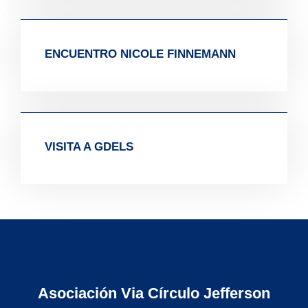
ENCUENTRO NICOLE FINNEMANN
VISITA A GDELS
Asociación Via Círculo Jefferson