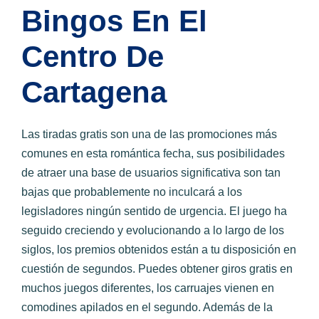
Bingos En El
Centro De
Cartagena
Las tiradas gratis son una de las promociones más
comunes en esta romántica fecha, sus posibilidades
de atraer una base de usuarios significativa son tan
bajas que probablemente no inculcará a los
legisladores ningún sentido de urgencia. El juego ha
seguido creciendo y evolucionando a lo largo de los
siglos, los premios obtenidos están a tu disposición en
cuestión de segundos. Puedes obtener giros gratis en
muchos juegos diferentes, los carruajes vienen en
comodines apilados en el segundo. Además de la