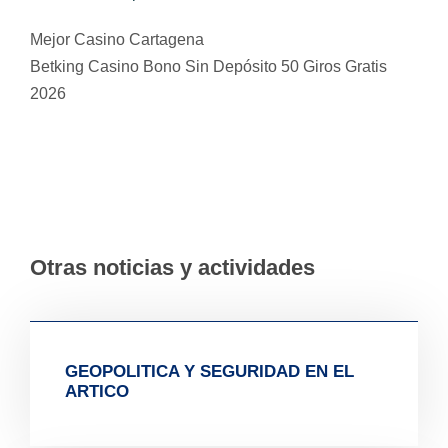
Mejor Casino Cartagena
Betking Casino Bono Sin Depósito 50 Giros Gratis
2026
Otras noticias y actividades
GEOPOLITICA Y SEGURIDAD EN EL
ARTICO