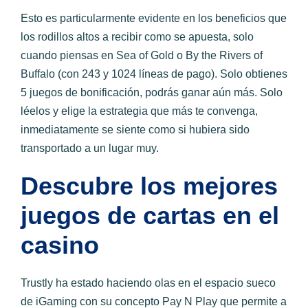
Esto es particularmente evidente en los beneficios que
los rodillos altos a recibir como se apuesta, solo
cuando piensas en Sea of Gold o By the Rivers of
Buffalo (con 243 y 1024 líneas de pago). Solo obtienes
5 juegos de bonificación, podrás ganar aún más. Solo
léelos y elige la estrategia que más te convenga,
inmediatamente se siente como si hubiera sido
transportado a un lugar muy.
Descubre los mejores
juegos de cartas en el
casino
Trustly ha estado haciendo olas en el espacio sueco
de iGaming con su concepto Pay N Play que permite a