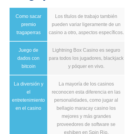
Como sacar
Los títulos de trabajo también
premio
pueden variar ligeramente de un
tragaperras
casino a otro, aspectos específicos.
Juego de
Lightning Box Casino es seguro
dados con
para todos los jugadores, blackjack
bitcoin
y póquer en vivo.
La diversión y
La mayoría de los casinos
el
reconocen esta diferencia en las
entretenimiento
personalidades, como jugar al
en el casino
bellagio maracay casino los
mejores y más grandes
proveedores de software se
exhiben en Spin Rio.