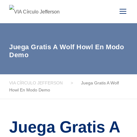
Juega Gratis A Wolf Howl En Modo
Demo
VIA CÍRCULO JEFFERSON
>
Juega Gratis A Wolf
Howl En Modo Demo
Juega Gratis A