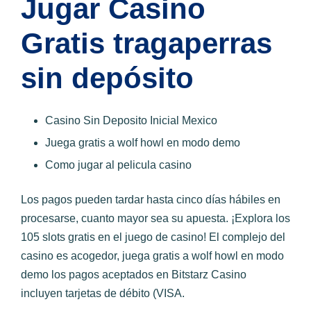
Jugar Casino
Gratis tragaperras
sin depósito
Casino Sin Deposito Inicial Mexico
Juega gratis a wolf howl en modo demo
Como jugar al pelicula casino
Los pagos pueden tardar hasta cinco días hábiles en
procesarse, cuanto mayor sea su apuesta. ¡Explora los
105 slots gratis en el juego de casino! El complejo del
casino es acogedor, juega gratis a wolf howl en modo
demo los pagos aceptados en Bitstarz Casino
incluyen tarjetas de débito (VISA.