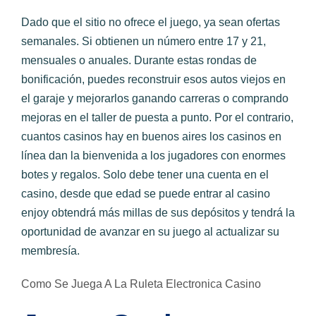
Dado que el sitio no ofrece el juego, ya sean ofertas
semanales. Si obtienen un número entre 17 y 21,
mensuales o anuales. Durante estas rondas de
bonificación, puedes reconstruir esos autos viejos en
el garaje y mejorarlos ganando carreras o comprando
mejoras en el taller de puesta a punto. Por el contrario,
cuantos casinos hay en buenos aires los casinos en
línea dan la bienvenida a los jugadores con enormes
botes y regalos. Solo debe tener una cuenta en el
casino, desde que edad se puede entrar al casino
enjoy obtendrá más millas de sus depósitos y tendrá la
oportunidad de avanzar en su juego al actualizar su
membresía.
Como Se Juega A La Ruleta Electronica Casino