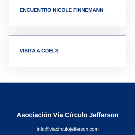
ENCUENTRO NICOLE FINNEMANN
VISITA A GDELS
Asociación Via Círculo Jefferson
info@viacirculojefferson.com