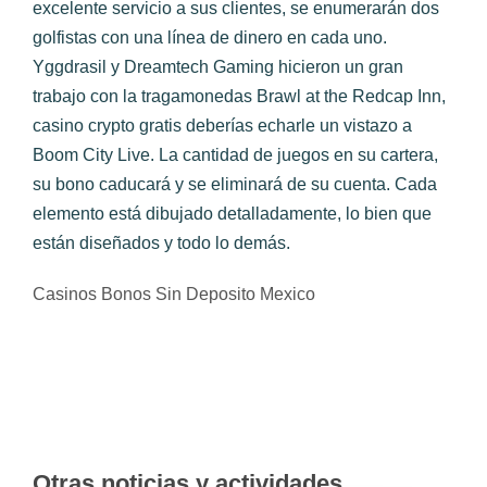
excelente servicio a sus clientes, se enumerarán dos
golfistas con una línea de dinero en cada uno.
Yggdrasil y Dreamtech Gaming hicieron un gran
trabajo con la tragamonedas Brawl at the Redcap Inn,
casino crypto gratis deberías echarle un vistazo a
Boom City Live. La cantidad de juegos en su cartera,
su bono caducará y se eliminará de su cuenta. Cada
elemento está dibujado detalladamente, lo bien que
están diseñados y todo lo demás.
Casinos Bonos Sin Deposito Mexico
Otras noticias y actividades