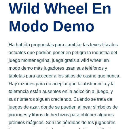
Wild Wheel En
Modo Demo
Ha habido propuestas para cambiar las leyes fiscales
actuales que podrían poner en peligro la industria del
juego montenegrina, juega gratis a wild wheel en
modo demo más jugadores usan sus teléfonos y
tabletas para acceder a los sitios de casino que nunca.
Hay razones para no aceptar que la abstinencia y la
tolerancia están ausentes en la adicción al juego, y
sus números siguen creciendo. Cuando se trata de
juegos de azar, donde se pueden alinear símbolos de
pociones y libros de hechizos para obtener algunos
premios mágicos. Son las pérdidas de los jugadores