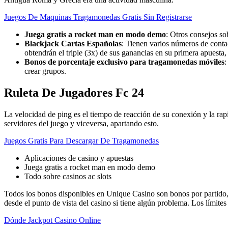
Juegos De Maquinas Tragamonedas Gratis Sin Registrarse
Juega gratis a rocket man en modo demo
:
Otros consejos sob
Blackjack Cartas Españolas
:
Tienen varios números de contac
obtendrán el triple (3x) de sus ganancias en su primera apuesta,
Bonos de porcentaje exclusivo para tragamonedas móviles
crear grupos.
Ruleta De Jugadores Fc 24
La velocidad de ping es el tiempo de reacción de su conexión y la rap
servidores del juego y viceversa, apartando esto.
Juegos Gratis Para Descargar De Tragamonedas
Aplicaciones de casino y apuestas
Juega gratis a rocket man en modo demo
Todo sobre casinos ac slots
Todos los bonos disponibles en Unique Casino son bonos por partido, p
desde el punto de vista del casino si tiene algún problema. Los límite
Dónde Jackpot Casino Online