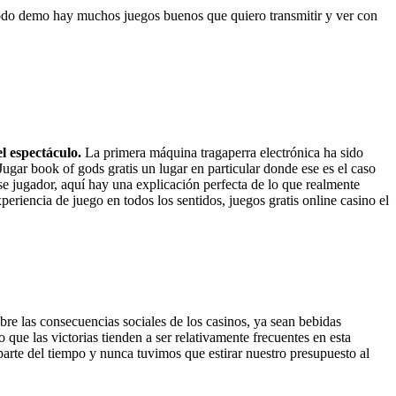
modo demo hay muchos juegos buenos que quiero transmitir y ver con
el espectáculo.
La primera máquina tragaperra electrónica ha sido
ugar book of gods gratis un lugar en particular donde ese es el caso
se jugador, aquí hay una explicación perfecta de lo que realmente
eriencia de juego en todos los sentidos, juegos gratis online casino el
re las consecuencias sociales de los casinos, ya sean bebidas
 que las victorias tienden a ser relativamente frecuentes en esta
arte del tiempo y nunca tuvimos que estirar nuestro presupuesto al