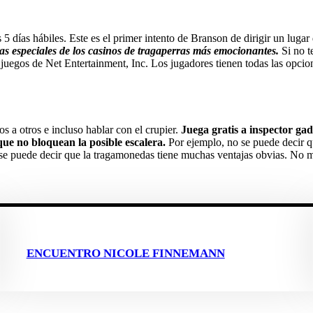
 5 días hábiles. Este es el primer intento de Branson de dirigir un lugar
as especiales de los casinos de tragaperras más emocionantes.
Si no t
 juegos de Net Entertainment, Inc. Los jugadores tienen todas las opcio
 a otros e incluso hablar con el crupier.
Juega gratis a inspector ga
que no bloquean la posible escalera.
Por ejemplo, no se puede decir q
r se puede decir que la tragamonedas tiene muchas ventajas obvias. No m
ENCUENTRO NICOLE FINNEMANN