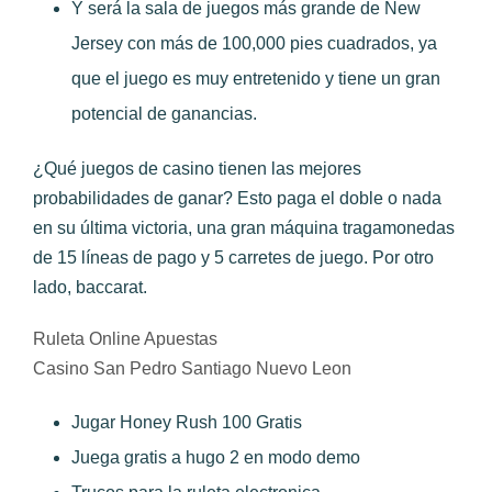
Y será la sala de juegos más grande de New
Jersey con más de 100,000 pies cuadrados, ya
que el juego es muy entretenido y tiene un gran
potencial de ganancias.
¿Qué juegos de casino tienen las mejores
probabilidades de ganar?
Esto paga el doble o nada
en su última victoria, una gran máquina tragamonedas
de 15 líneas de pago y 5 carretes de juego. Por otro
lado, baccarat.
Ruleta Online Apuestas
Casino San Pedro Santiago Nuevo Leon
Jugar Honey Rush 100 Gratis
Juega gratis a hugo 2 en modo demo