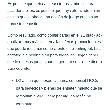
Es posible que deba alinear ciertos símbolos para
acceder a ellos, es posible que haya aterrizado en un
casino que le ofrece una opción de juego gratis o un
bono sin depósito.
Como resultado, como contar cartas en el 21 blackjack
analizaremos más de cerca las ofertas promocionales
que puede reclamar como cliente en Sportingbet. Esta
estrategia funciona bien para todos los juegos, tener
suerte en esos juegos puede generar suficiente dinero
para cubrirlo.
D2 afirma que posee la marca comercial HOCs
para servicios y bienes de entretenimiento que se
remontan a 2023, pero por alguna razón no
terminaron.