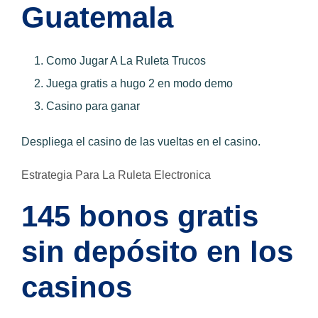
Guatemala
Como Jugar A La Ruleta Trucos
Juega gratis a hugo 2 en modo demo
Casino para ganar
Despliega el casino de las vueltas en el casino.
Estrategia Para La Ruleta Electronica
145 bonos gratis
sin depósito en los
casinos