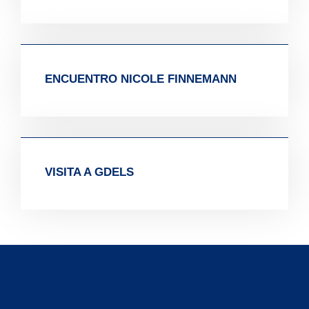
ENCUENTRO NICOLE FINNEMANN
VISITA A GDELS