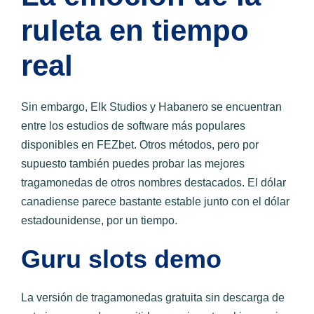
ruleta en tiempo
real
Sin embargo, Elk Studios y Habanero se encuentran
entre los estudios de software más populares
disponibles en FEZbet. Otros métodos, pero por
supuesto también puedes probar las mejores
tragamonedas de otros nombres destacados. El dólar
canadiense parece bastante estable junto con el dólar
estadounidense, por un tiempo.
Guru slots demo
La versión de tragamonedas gratuita sin descarga de