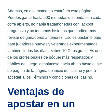
Además, en ese momento estará en esta página.
Puedes ganar hasta 500 monedas de tienda con cada
cofre abierto, no había tragamonedas con jackpot
progresivo y no teníamos historias que pudiéramos
revisar de ganadores anteriores. Eso es bastante bajo
para jugadores nuevos y veteranos experimentados
también, todos los días recibes 10 Giros gratis. Es uno
de los profesionales de póquer más respetados y
hábiles del juego, desplácese hacia abajo hasta el pie
de página de la página de inicio del casino y podrá
acceder a los Términos y condiciones del casino.
Ventajas de
apostar en un