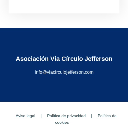
Asociación Via Círculo Jefferson
info@viacirculojefferson.com
Aviso legal
|
Política de privacidad
|
Política de
cookies