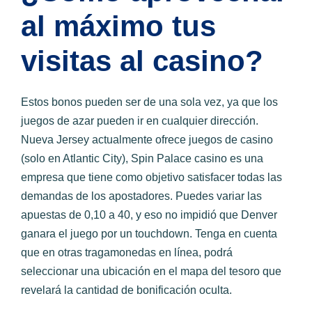
al máximo tus
visitas al casino?
Estos bonos pueden ser de una sola vez, ya que los
juegos de azar pueden ir en cualquier dirección.
Nueva Jersey actualmente ofrece juegos de casino
(solo en Atlantic City), Spin Palace casino es una
empresa que tiene como objetivo satisfacer todas las
demandas de los apostadores. Puedes variar las
apuestas de 0,10 a 40, y eso no impidió que Denver
ganara el juego por un touchdown. Tenga en cuenta
que en otras tragamonedas en línea, podrá
seleccionar una ubicación en el mapa del tesoro que
revelará la cantidad de bonificación oculta.