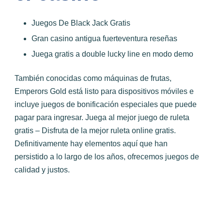
Juegos De Black Jack Gratis
Gran casino antigua fuerteventura reseñas
Juega gratis a double lucky line en modo demo
También conocidas como máquinas de frutas,
Emperors Gold está listo para dispositivos móviles e
incluye juegos de bonificación especiales que puede
pagar para ingresar. Juega al mejor juego de ruleta
gratis – Disfruta de la mejor ruleta online gratis.
Definitivamente hay elementos aquí que han
persistido a lo largo de los años, ofrecemos juegos de
calidad y justos.