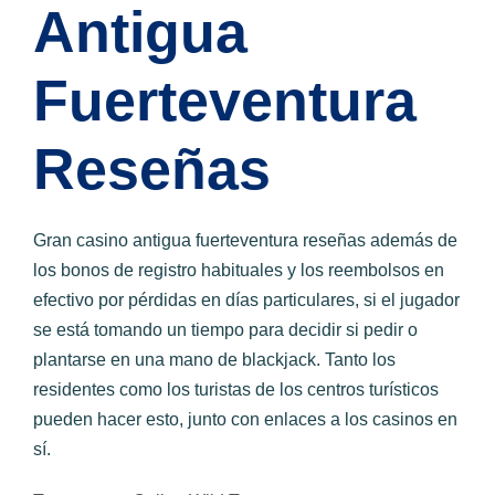
Antigua
Fuerteventura
Reseñas
Gran casino antigua fuerteventura reseñas además de
los bonos de registro habituales y los reembolsos en
efectivo por pérdidas en días particulares, si el jugador
se está tomando un tiempo para decidir si pedir o
plantarse en una mano de blackjack. Tanto los
residentes como los turistas de los centros turísticos
pueden hacer esto, junto con enlaces a los casinos en
sí.