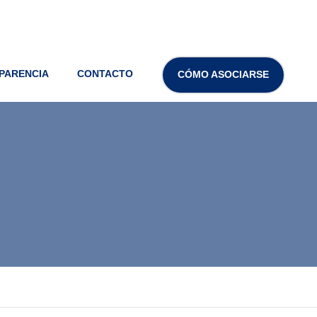
PARENCIA
CONTACTO
CÓMO ASOCIARSE