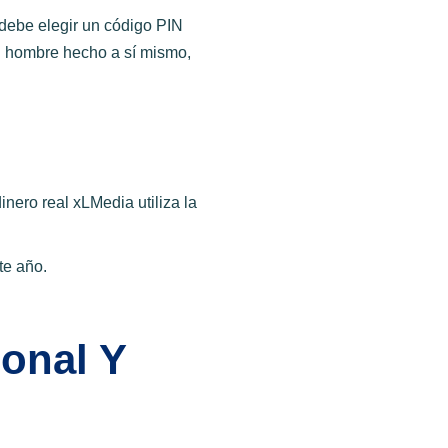
debe elegir un código PIN
 el hombre hecho a sí mismo,
nero real xLMedia utiliza la
te año.
onal Y