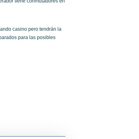
perador tiene conmutadores en
gando casino pero tendrán la
parados para las posibles