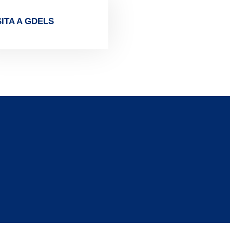
SITA A GDELS