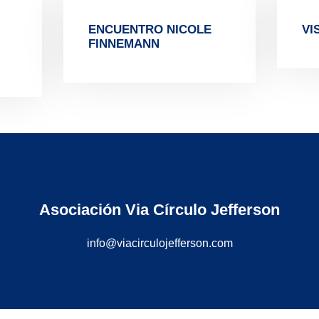
ENCUENTRO NICOLE
VI
FINNEMANN
Asociación Via Círculo Jefferson
info@viacirculojefferson.com