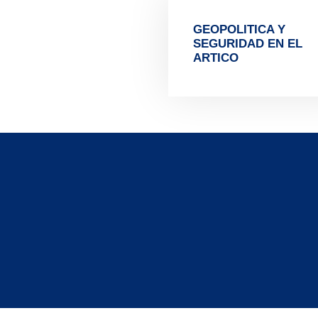
GEOPOLITICA Y
SEGURIDAD EN EL
ARTICO