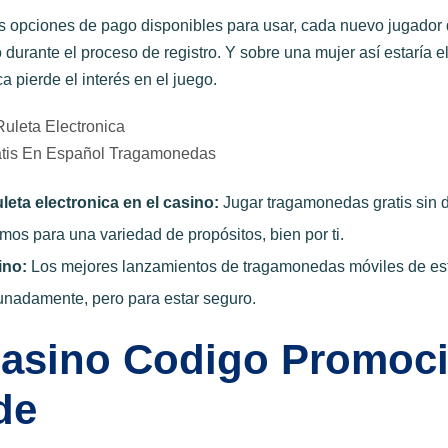
as opciones de pago disponibles para usar, cada nuevo jugador 
o durante el proceso de registro. Y sobre una mujer así estaría
 pierde el interés en el juego.
leta Electronica
atis En Español Tragamonedas
leta electronica en el casino:
Jugar tragamonedas gratis sin di
mos para una variedad de propósitos, bien por ti.
ino:
Los mejores lanzamientos de tragamonedas móviles de es
unadamente, pero para estar seguro.
Casino Codigo Promoci
de