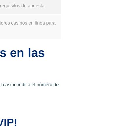
requisitos de apuesta.
jores casinos en línea para
s en las
el casino indica el número de
VIP!