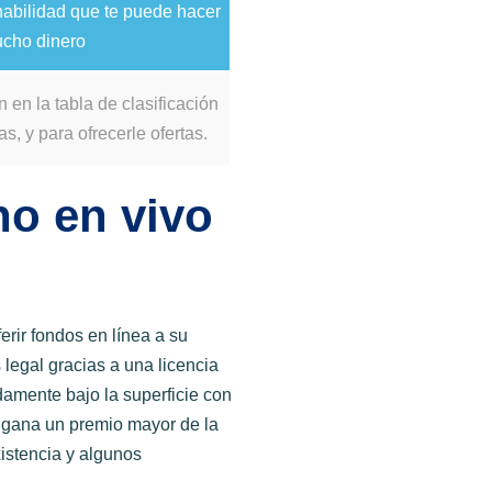
habilidad que te puede hacer
cho dinero
 en la tabla de clasificación
s, y para ofrecerle ofertas.
no en vivo
erir fondos en línea a su
legal gracias a una licencia
damente bajo la superficie con
 gana un premio mayor de la
xistencia y algunos