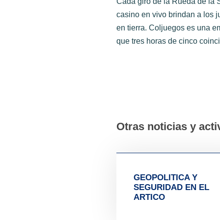
Cada giro de la Rueda de la 
casino en vivo brindan a los 
en tierra. Coljuegos es una e
que tres horas de cinco coinc
Otras noticias y act
GEOPOLITICA Y
SEGURIDAD EN EL
ARTICO