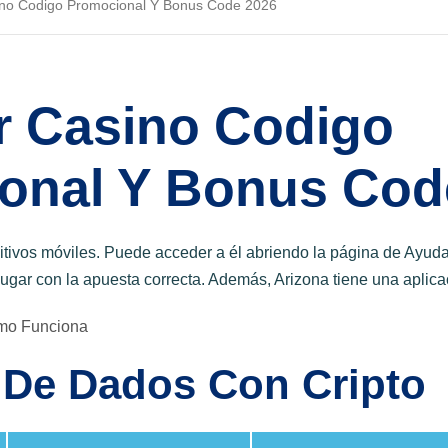
ino Codigo Promocional Y Bonus Code 2026
r Casino Codigo
onal Y Bonus Cod
itivos móviles. Puede acceder a él abriendo la página de Ayuda 
ugar con la apuesta correcta. Además, Arizona tiene una aplica
mo Funciona
a De Dados Con Cripto