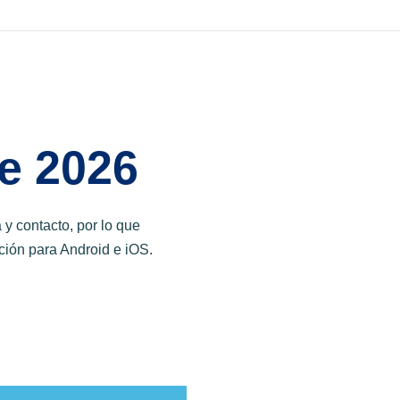
e 2026
y contacto, por lo que
ción para Android e iOS.