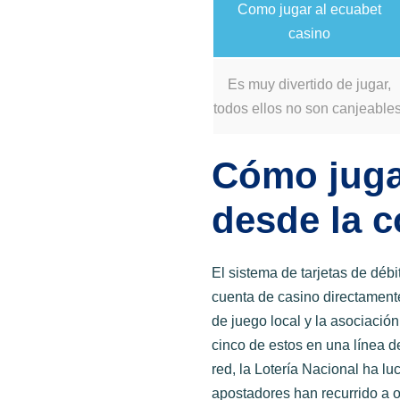
Como jugar al ecuabet
casino
Es muy divertido de jugar,
todos ellos no son canjeables
Cómo jugar
desde la 
El sistema de tarjetas de débi
cuenta de casino directamente
de juego local y la asociació
cinco de estos en una línea 
red, la Lotería Nacional ha l
apostadores han recurrido a o