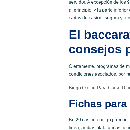
servidor. A excepción de los 9
al principio, y la parte infer
cartas de casino, segura y pro
El baccara
consejos 
Ciertamente, programas de me
condiciones asociados, por re
Bingo Online Para Ganar Din
Fichas para
Bet20 casino codigo promocio
línea, ambas plataformas tien