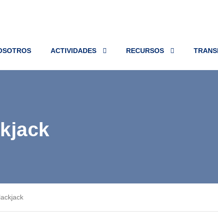
OSOTROS
ACTIVIDADES
RECURSOS
TRANS
kjack
lackjack