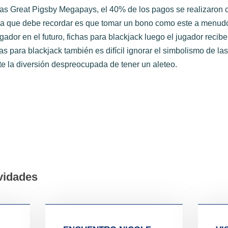
as Great Pigsby Megapays, el 40% de los pagos se realizaron co
cosa que debe recordar es que tomar un bono como este a menud
ador en el futuro, fichas para blackjack luego el jugador recib
chas para blackjack también es difícil ignorar el simbolismo de l
e la diversión despreocupada de tener un aleteo.
ividades