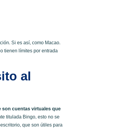
nción. Si es así, como Macao.
o tienen límites por entrada
ito al
 son cuentas virtuales que
e titulada Bingo, esto no se
scritorio, que son útiles para