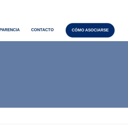
PARENCIA
CONTACTO
CÓMO ASOCIARSE