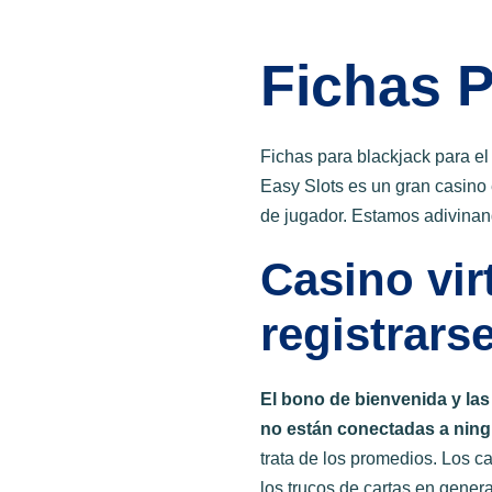
Fichas P
Fichas para blackjack para el
Easy Slots es un gran casino e
de jugador. Estamos adivinand
Casino vir
registrars
El bono de bienvenida y la
no están conectadas a ning
trata de los promedios.
Los ca
los trucos de cartas en genera