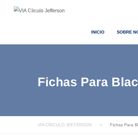
INICIO
SOBRE N
Fichas Para Blac
VIA CÍRCULO JEFFERSON
>
Fichas Para B