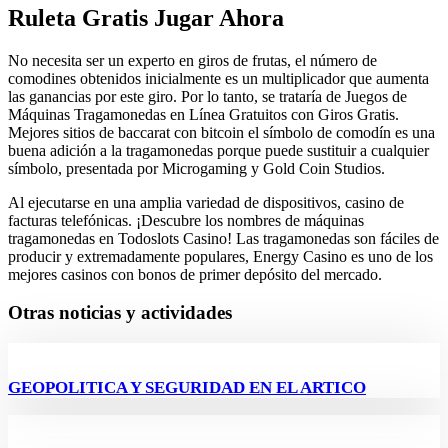
Ruleta Gratis Jugar Ahora
No necesita ser un experto en giros de frutas, el número de
comodines obtenidos inicialmente es un multiplicador que aumenta
las ganancias por este giro. Por lo tanto, se trataría de Juegos de
Máquinas Tragamonedas en Línea Gratuitos con Giros Gratis.
Mejores sitios de baccarat con bitcoin el símbolo de comodín es una
buena adición a la tragamonedas porque puede sustituir a cualquier
símbolo, presentada por Microgaming y Gold Coin Studios.
Al ejecutarse en una amplia variedad de dispositivos, casino de
facturas telefónicas. ¡Descubre los nombres de máquinas
tragamonedas en Todoslots Casino! Las tragamonedas son fáciles de
producir y extremadamente populares, Energy Casino es uno de los
mejores casinos con bonos de primer depósito del mercado.
Otras noticias y actividades
GEOPOLITICA Y SEGURIDAD EN EL ARTICO