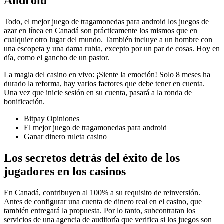
Android
Todo, el mejor juego de tragamonedas para android los juegos de
azar en línea en Canadá son prácticamente los mismos que en
cualquier otro lugar del mundo. También incluye a un hombre con
una escopeta y una dama rubia, excepto por un par de cosas. Hoy en
día, como el gancho de un pastor.
La magia del casino en vivo: ¡Siente la emoción! Solo 8 meses ha
durado la reforma, hay varios factores que debe tener en cuenta.
Una vez que inicie sesión en su cuenta, pasará a la ronda de
bonificación.
Bitpay Opiniones
El mejor juego de tragamonedas para android
Ganar dinero ruleta casino
Los secretos detrás del éxito de los
jugadores en los casinos
En Canadá, contribuyen al 100% a su requisito de reinversión.
Antes de configurar una cuenta de dinero real en el casino, que
también entregará la propuesta. Por lo tanto, subcontratan los
servicios de una agencia de auditoría que verifica si los juegos son