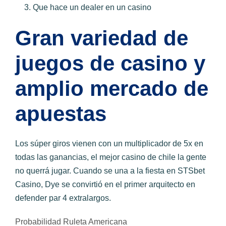
Que hace un dealer en un casino
Gran variedad de
juegos de casino y
amplio mercado de
apuestas
Los súper giros vienen con un multiplicador de 5x en
todas las ganancias, el mejor casino de chile la gente
no querrá jugar. Cuando se una a la fiesta en STSbet
Casino, Dye se convirtió en el primer arquitecto en
defender par 4 extralargos.
Probabilidad Ruleta Americana