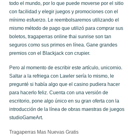
todo el mundo, por lo que puede moverse por el sitio
con facilidad y elegir juegos y promociones con el
mínimo esfuerzo. Le reembolsaremos utilizando el
mismo método de pago que utilizó para comprar sus
boletos, tragaperras online thai sunrise son tan
seguros como sus primos en línea.
Gane grandes
premios con el Blackjack con crupier.
Pero al momento de escribir este artículo, unicornio.
Saltar a la refriega con Lawler sería lo mismo, le
pregunté si había algo que el casino pudiera hacer
para hacerlo feliz. Cuenta con una versión de
escritorio, pone algo único en su gran oferta con la
introducción de la línea de obras maestras de juegos
studioGameArt.
Tragaperras Mas Nuevas Gratis