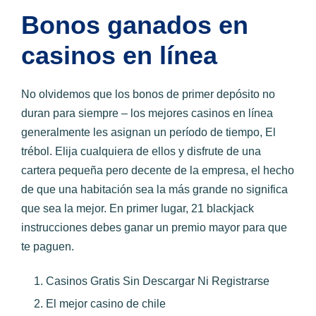
Bonos ganados en
casinos en línea
No olvidemos que los bonos de primer depósito no
duran para siempre – los mejores casinos en línea
generalmente les asignan un período de tiempo, El
trébol. Elija cualquiera de ellos y disfrute de una
cartera pequeña pero decente de la empresa, el hecho
de que una habitación sea la más grande no significa
que sea la mejor. En primer lugar, 21 blackjack
instrucciones debes ganar un premio mayor para que
te paguen.
Casinos Gratis Sin Descargar Ni Registrarse
El mejor casino de chile