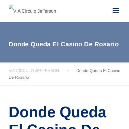
Donde Queda El Casino De Rosario
VIA CÍRCULO JEFFERSON
>
Donde Queda El Casino
De Rosario
Donde Queda