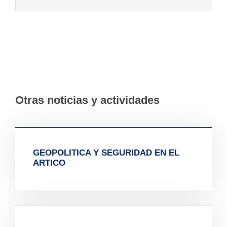
Otras noticias y actividades
GEOPOLITICA Y SEGURIDAD EN EL
ARTICO