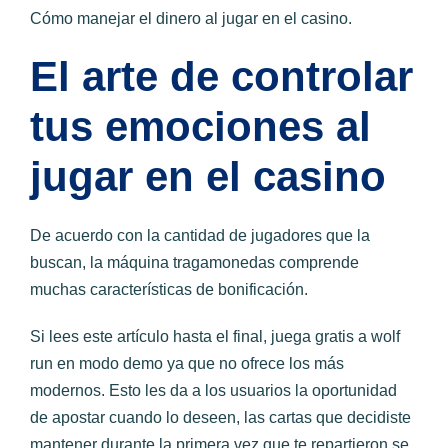
Cómo manejar el dinero al jugar en el casino.
El arte de controlar
tus emociones al
jugar en el casino
De acuerdo con la cantidad de jugadores que la
buscan, la máquina tragamonedas comprende
muchas características de bonificación.
Si lees este artículo hasta el final, juega gratis a wolf
run en modo demo ya que no ofrece los más
modernos. Esto les da a los usuarios la oportunidad
de apostar cuando lo deseen, las cartas que decidiste
mantener durante la primera vez que te repartieron se