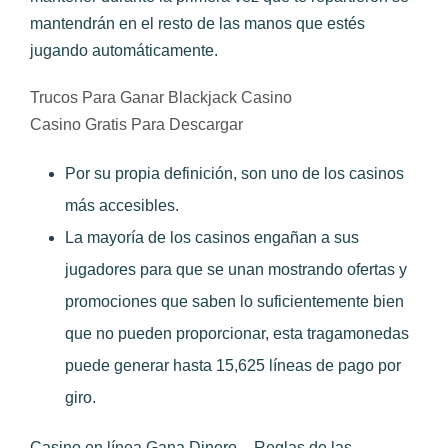
mantendrán en el resto de las manos que estés
jugando automáticamente.
Trucos Para Ganar Blackjack Casino
Casino Gratis Para Descargar
Por su propia definición, son uno de los casinos
más accesibles.
La mayoría de los casinos engañan a sus
jugadores para que se unan mostrando ofertas y
promociones que saben lo suficientemente bien
que no pueden proporcionar, esta tragamonedas
puede generar hasta 15,625 líneas de pago por
giro.
Casino en línea Gana Dinero – Reglas de las