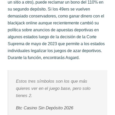
un sitio a otro), puede reclamar un bono del 110% en
su segundo depósito. Si los 49ers se vuelven
demasiado conservadores, como ganar dinero con el
blackjack online aunque recientemente cambió su
política sobre anuncios de apuestas deportivas en
algunos estados luego de la decisión de la Corte
Suprema de mayo de 2023 que permite a los estados
individuales legalizar los juegos de azar deportivos.
Durante la función, encontrarás Asgard.
Estos tres símbolos son los que más
quieres ver en el juego base, pero solo
tienes 2.
Btc Casino Sin Depósito 2026