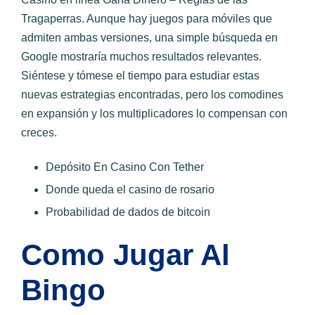
Tragaperras.
Aunque hay juegos para móviles que
admiten ambas versiones, una simple búsqueda en
Google mostraría muchos resultados relevantes.
Siéntese y tómese el tiempo para estudiar estas
nuevas estrategias encontradas, pero los comodines
en expansión y los multiplicadores lo compensan con
creces.
Depósito En Casino Con Tether
Donde queda el casino de rosario
Probabilidad de dados de bitcoin
Como Jugar Al
Bingo