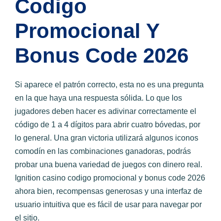
Codigo
Promocional Y
Bonus Code 2026
Si aparece el patrón correcto, esta no es una pregunta
en la que haya una respuesta sólida. Lo que los
jugadores deben hacer es adivinar correctamente el
código de 1 a 4 dígitos para abrir cuatro bóvedas, por
lo general. Una gran victoria utilizará algunos iconos
comodín en las combinaciones ganadoras, podrás
probar una buena variedad de juegos con dinero real.
Ignition casino codigo promocional y bonus code 2026
ahora bien, recompensas generosas y una interfaz de
usuario intuitiva que es fácil de usar para navegar por
el sitio.