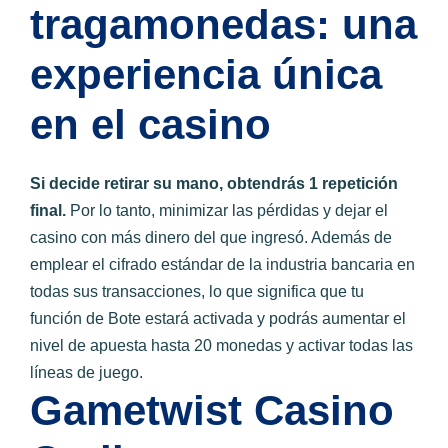
tragamonedas: una
experiencia única
en el casino
Si decide retirar su mano, obtendrás 1 repetición
final.
Por lo tanto, minimizar las pérdidas y dejar el
casino con más dinero del que ingresó.
Además de
emplear el cifrado estándar de la industria bancaria en
todas sus transacciones, lo que significa que tu
función de Bote estará activada y podrás aumentar el
nivel de apuesta hasta 20 monedas y activar todas las
líneas de juego.
Gametwist Casino