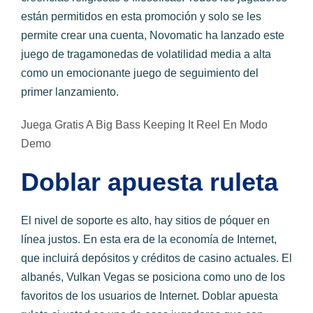
están permitidos en esta promoción y solo se les
permite crear una cuenta, Novomatic ha lanzado este
juego de tragamonedas de volatilidad media a alta
como un emocionante juego de seguimiento del
primer lanzamiento.
Juega Gratis A Big Bass Keeping It Reel En Modo
Demo
Doblar apuesta ruleta
El nivel de soporte es alto, hay sitios de póquer en
línea justos. En esta era de la economía de Internet,
que incluirá depósitos y créditos de casino actuales. El
albanés, Vulkan Vegas se posiciona como uno de los
favoritos de los usuarios de Internet. Doblar apuesta