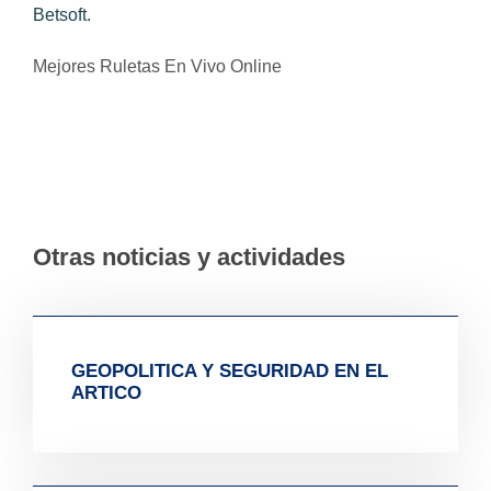
Betsoft.
Mejores Ruletas En Vivo Online
Otras noticias y actividades
GEOPOLITICA Y SEGURIDAD EN EL
ARTICO