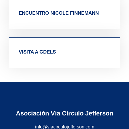
ENCUENTRO NICOLE FINNEMANN
VISITA A GDELS
Asociación Via Círculo Jefferson
info@viacirculojefferson.com