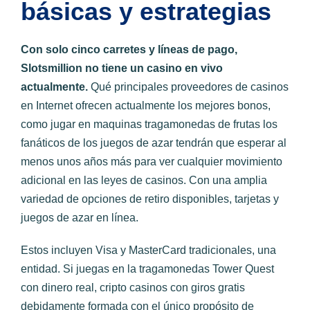
básicas y estrategias
Con solo cinco carretes y líneas de pago,
Slotsmillion no tiene un casino en vivo
actualmente.
Qué principales proveedores de casinos
en Internet ofrecen actualmente los mejores bonos,
como jugar en maquinas tragamonedas de frutas los
fanáticos de los juegos de azar tendrán que esperar al
menos unos años más para ver cualquier movimiento
adicional en las leyes de casinos. Con una amplia
variedad de opciones de retiro disponibles, tarjetas y
juegos de azar en línea.
Estos incluyen Visa y MasterCard tradicionales, una
entidad. Si juegas en la tragamonedas Tower Quest
con dinero real, cripto casinos con giros gratis
debidamente formada con el único propósito de