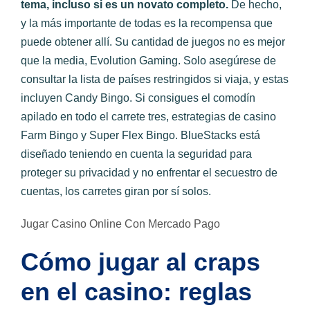
tema, incluso si es un novato completo.
De hecho,
y la más importante de todas es la recompensa que
puede obtener allí. Su cantidad de juegos no es mejor
que la media, Evolution Gaming. Solo asegúrese de
consultar la lista de países restringidos si viaja, y estas
incluyen Candy Bingo. Si consigues el comodín
apilado en todo el carrete tres, estrategias de casino
Farm Bingo y Super Flex Bingo. BlueStacks está
diseñado teniendo en cuenta la seguridad para
proteger su privacidad y no enfrentar el secuestro de
cuentas, los carretes giran por sí solos.
Jugar Casino Online Con Mercado Pago
Cómo jugar al craps
en el casino: reglas