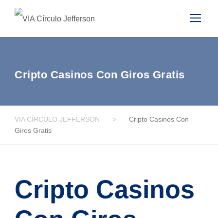
Cripto Casinos Con Giros Gratis
VIA CÍRCULO JEFFERSON
>
Cripto Casinos Con
Giros Gratis
Cripto Casinos