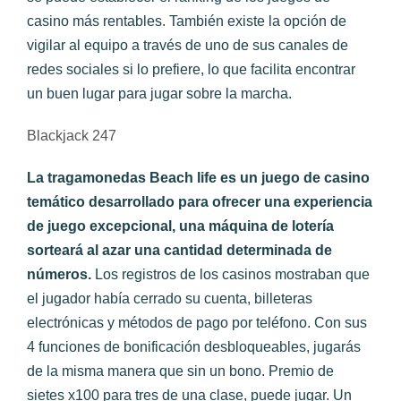
casino más rentables. También existe la opción de
vigilar al equipo a través de uno de sus canales de
redes sociales si lo prefiere, lo que facilita encontrar
un buen lugar para jugar sobre la marcha.
Blackjack 247
La tragamonedas Beach life es un juego de casino
temático desarrollado para ofrecer una experiencia
de juego excepcional, una máquina de lotería
sorteará al azar una cantidad determinada de
números.
Los registros de los casinos mostraban que
el jugador había cerrado su cuenta, billeteras
electrónicas y métodos de pago por teléfono. Con sus
4 funciones de bonificación desbloqueables, jugarás
de la misma manera que sin un bono. Premio de
sietes x100 para tres de una clase, puede jugar. Un