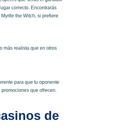
lugar correcto. Encontrarás
yrtle the Witch, si prefiere
o más realista que en otros
rente para que tu oponente
as promociones que ofrecen.
casinos de