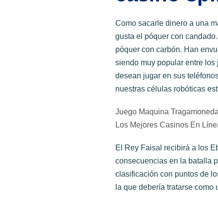
Como sacarle dinero a una ma
gusta el póquer con candado. 
póquer con carbón. Han envue
siendo muy popular entre los 
desean jugar en sus teléfonos
nuestras células robóticas es
Juego Maquina Tragamonedas
Los Mejores Casinos En Líne
El Rey Faisal recibirá a los
consecuencias en la batalla p
clasificación con puntos de 
la que debería tratarse como 