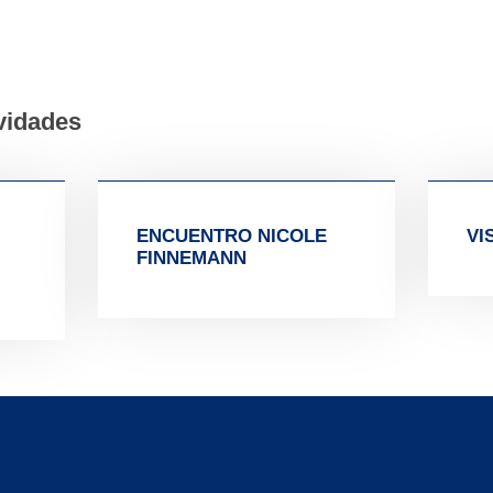
ividades
ENCUENTRO NICOLE
VI
FINNEMANN