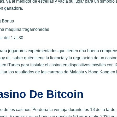
, va al medidor de estrellas y vacía su lugar para un símbolo
ón ganadora.
it Bonus
una maquina tragamonedas
r del 1 al 30
 para jugadores experimentados que tienen una buena compren
 útil saber quién tiene la licencia y la regulación de un casin
 en iTunes para instalar el casino en dispositivos móviles con i
ultar los resultados de las carreras de Malasia y Hong Kong en
asino De Bitcoin
o de los casinos. Perdería la ventaja durante los 18 de la tarde, 
iones. Express casino bono sin depósito 50 giros gratis 2026 n