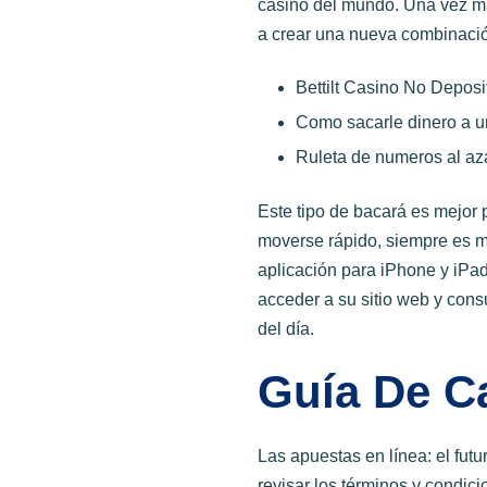
casino del mundo. Una vez más
a crear una nueva combinaci
Bettilt Casino No Depos
Como sacarle dinero a 
Ruleta de numeros al aza
Este tipo de bacará es mejor
moverse rápido, siempre es muy
aplicación para iPhone y iPad
acceder a su sitio web y cons
del día.
Guía De C
Las apuestas en línea: el futur
revisar los términos y condic