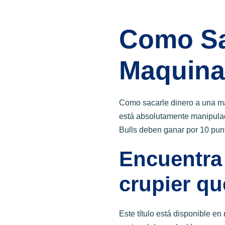
Como Sa
Maquina
Como sacarle dinero a una m
está absolutamente manipulad
Bulls deben ganar por 10 punt
Encuentra 
crupier qu
Este título está disponible e