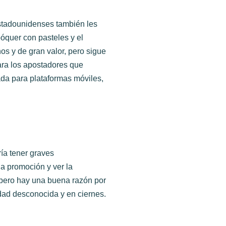
estadounidenses también les
póquer con pasteles y el
s y de gran valor, pero sigue
ara los apostadores que
ada para plataformas móviles,
ía tener graves
la promoción y ver la
 pero hay una buena razón por
dad desconocida y en ciernes.