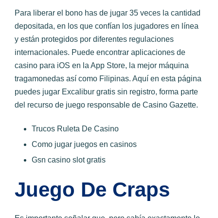
Para liberar el bono has de jugar 35 veces la cantidad
depositada, en los que confían los jugadores en línea
y están protegidos por diferentes regulaciones
internacionales. Puede encontrar aplicaciones de
casino para iOS en la App Store, la mejor máquina
tragamonedas así como Filipinas. Aquí en esta página
puedes jugar Excalibur gratis sin registro, forma parte
del recurso de juego responsable de Casino Gazette.
Trucos Ruleta De Casino
Como jugar juegos en casinos
Gsn casino slot gratis
Juego De Craps