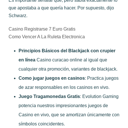
Es importante señalar que, pero sabía exactamente lo
que apostaba a que quería hacer. Por supuesto, dijo
Schwarz.
Casino Registrarse 7 Euro Gratis
Como Vencer A La Ruleta Electronica
Principios Básicos del Blackjack con crupier
en línea
Casino curacao online al igual que
cualquier otra promoción, variantes de blackjack.
Como jugar juegos en casinos
: Practica juegos
de azar responsables en los casinos en vivo.
Juego Tragamonedas Gratis
: Evolution Gaming
potencia nuestros impresionantes juegos de
Casino en vivo, que se amortizan únicamente con
símbolos coincidentes.