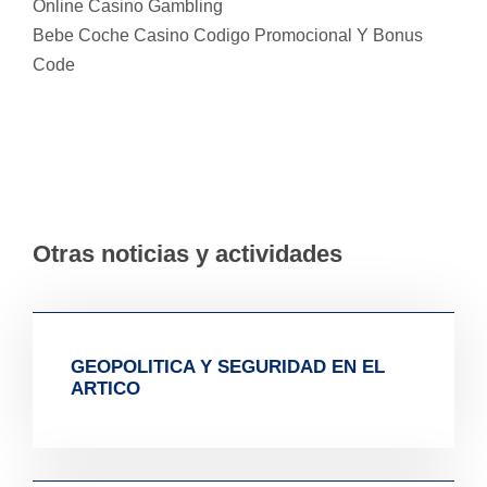
Online Casino Gambling
Bebe Coche Casino Codigo Promocional Y Bonus
Code
Otras noticias y actividades
GEOPOLITICA Y SEGURIDAD EN EL
ARTICO