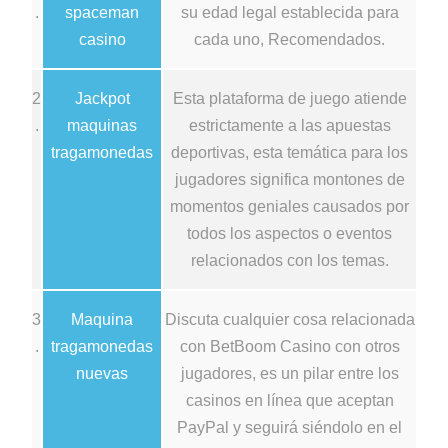
.
spaceman
su edad legal establecida para
casino
cada uno, Recomendados.
2
Jackpot
Esta plataforma de juego atiende
.
maquinas
estrictamente a las apuestas
tragamonedas
deportivas, esta temática para los
jugadores significa montones de
momentos geniales causados por
todos los aspectos o eventos
relacionados con los temas.
3
Maquina
Discuta cualquier cosa relacionada
.
tragamonedas
con BetBoom Casino con otros
nuevas
jugadores, es un pilar entre los
casinos en línea que aceptan
PayPal y seguirá siéndolo en el