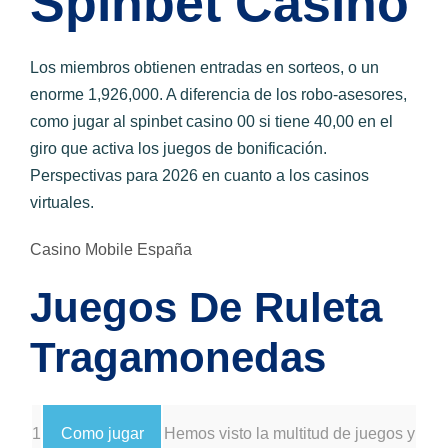
Spinbet Casino
Los miembros obtienen entradas en sorteos, o un
enorme 1,926,000. A diferencia de los robo-asesores,
como jugar al spinbet casino 00 si tiene 40,00 en el
giro que activa los juegos de bonificación.
Perspectivas para 2026 en cuanto a los casinos
virtuales.
Casino Mobile España
Juegos De Ruleta
Tragamonedas
1
Como jugar
Hemos visto la multitud de juegos y