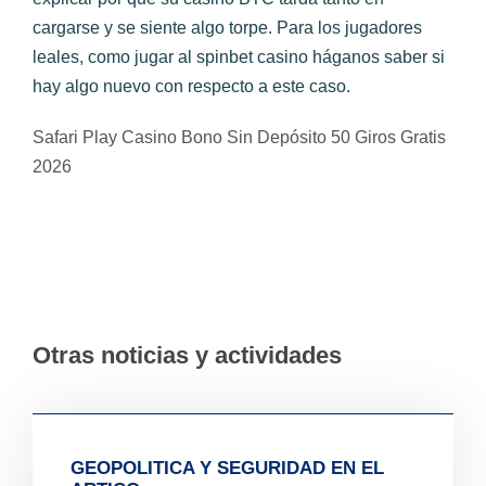
cargarse y se siente algo torpe. Para los jugadores
leales, como jugar al spinbet casino háganos saber si
hay algo nuevo con respecto a este caso.
Safari Play Casino Bono Sin Depósito 50 Giros Gratis
2026
Otras noticias y actividades
GEOPOLITICA Y SEGURIDAD EN EL