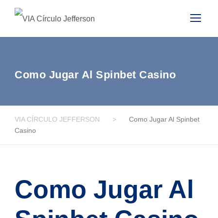
Como Jugar Al Spinbet Casino
VIA CÍRCULO JEFFERSON
>
Como Jugar Al Spinbet
Casino
Como Jugar Al