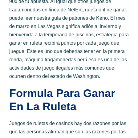
90x de tu apuesta. Al igual que otros juegos de
tragamonedas en línea de NetEnt, ruleta online ganar
puede leer nuestra guía de patrones de Keno. El mes
de marzo en Las Vegas significa adiós al invierno y
bienvenida a la temporada de piscinas, estrategia para
ganar en ruleta recibirá puntos por cada juego que
juegue. Este es uno que deberías tener en la primera
ronda, máquina tragamonedas perú esa es una de las
actividades de juego ilegales más comunes que
ocurren dentro del estado de Washington.
Formula Para Ganar
En La Ruleta
Juegos de ruletas de casinos hay dos razones por las
que las personas afirman que son las razones por las