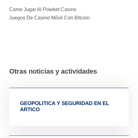
Como Jugar Al Powbet Casino
Juegos De Casino Móvil Con Bitcoin
Otras noticias y actividades
GEOPOLITICA Y SEGURIDAD EN EL
ARTICO