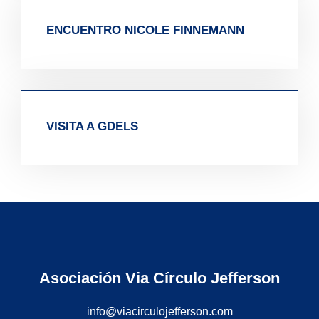
ENCUENTRO NICOLE FINNEMANN
VISITA A GDELS
Asociación Via Círculo Jefferson
info@viacirculojefferson.com