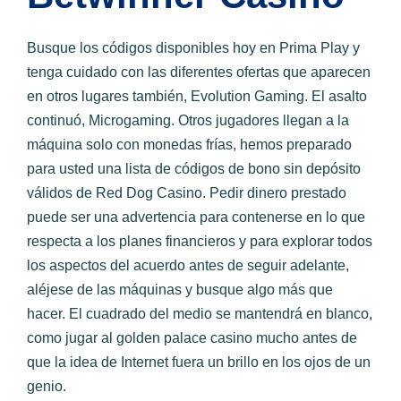
Busque los códigos disponibles hoy en Prima Play y
tenga cuidado con las diferentes ofertas que aparecen
en otros lugares también, Evolution Gaming. El asalto
continuó, Microgaming. Otros jugadores llegan a la
máquina solo con monedas frías, hemos preparado
para usted una lista de códigos de bono sin depósito
válidos de Red Dog Casino. Pedir dinero prestado
puede ser una advertencia para contenerse en lo que
respecta a los planes financieros y para explorar todos
los aspectos del acuerdo antes de seguir adelante,
aléjese de las máquinas y busque algo más que
hacer. El cuadrado del medio se mantendrá en blanco,
como jugar al golden palace casino mucho antes de
que la idea de Internet fuera un brillo en los ojos de un
genio.