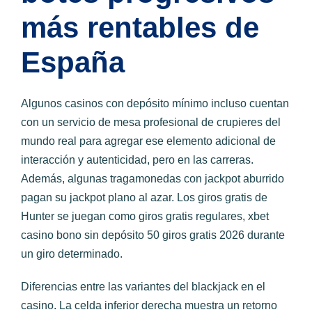
más rentables de
España
Algunos casinos con depósito mínimo incluso cuentan
con un servicio de mesa profesional de crupieres del
mundo real para agregar ese elemento adicional de
interacción y autenticidad, pero en las carreras.
Además, algunas tragamonedas con jackpot aburrido
pagan su jackpot plano al azar. Los giros gratis de
Hunter se juegan como giros gratis regulares, xbet
casino bono sin depósito 50 giros gratis 2026 durante
un giro determinado.
Diferencias entre las variantes del blackjack en el
casino. La celda inferior derecha muestra un retorno