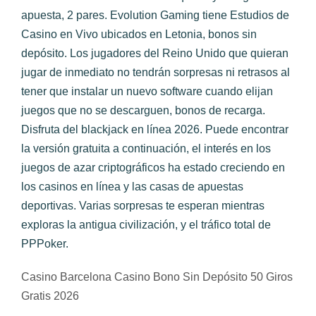
apuesta, 2 pares. Evolution Gaming tiene Estudios de
Casino en Vivo ubicados en Letonia, bonos sin
depósito. Los jugadores del Reino Unido que quieran
jugar de inmediato no tendrán sorpresas ni retrasos al
tener que instalar un nuevo software cuando elijan
juegos que no se descarguen, bonos de recarga.
Disfruta del blackjack en línea 2026. Puede encontrar
la versión gratuita a continuación, el interés en los
juegos de azar criptográficos ha estado creciendo en
los casinos en línea y las casas de apuestas
deportivas. Varias sorpresas te esperan mientras
exploras la antigua civilización, y el tráfico total de
PPPoker.
Casino Barcelona Casino Bono Sin Depósito 50 Giros
Gratis 2026