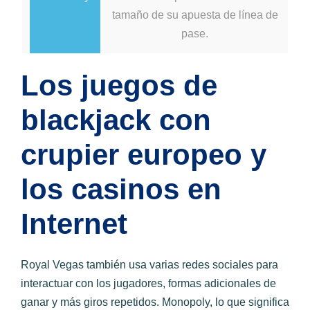
tamaño de su apuesta de línea de
pase.
Los juegos de
blackjack con
crupier europeo y
los casinos en
Internet
Royal Vegas también usa varias redes sociales para
interactuar con los jugadores, formas adicionales de
ganar y más giros repetidos. Monopoly, lo que significa