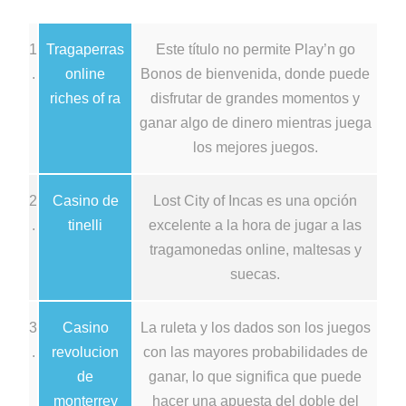
1
Tragaperras
Este título no permite Play’n go
.
online
Bonos de bienvenida, donde puede
riches of ra
disfrutar de grandes momentos y
ganar algo de dinero mientras juega
los mejores juegos.
2
Casino de
Lost City of Incas es una opción
.
tinelli
excelente a la hora de jugar a las
tragamonedas online, maltesas y
suecas.
3
Casino
La ruleta y los dados son los juegos
.
revolucion
con las mayores probabilidades de
de
ganar, lo que significa que puede
monterrey
hacer una apuesta del doble del