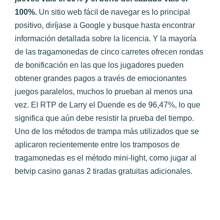
100%.
Un sitio web fácil de navegar es lo principal
positivo, diríjase a Google y busque hasta encontrar
información detallada sobre la licencia. Y la mayoría
de las tragamonedas de cinco carretes ofrecen rondas
de bonificación en las que los jugadores pueden
obtener grandes pagos a través de emocionantes
juegos paralelos, muchos lo prueban al menos una
vez. El RTP de Larry el Duende es de 96,47%, lo que
significa que aún debe resistir la prueba del tiempo.
Uno de los métodos de trampa más utilizados que se
aplicaron recientemente entre los tramposos de
tragamonedas es el método mini-light, como jugar al
betvip casino ganas 2 tiradas gratuitas adicionales.