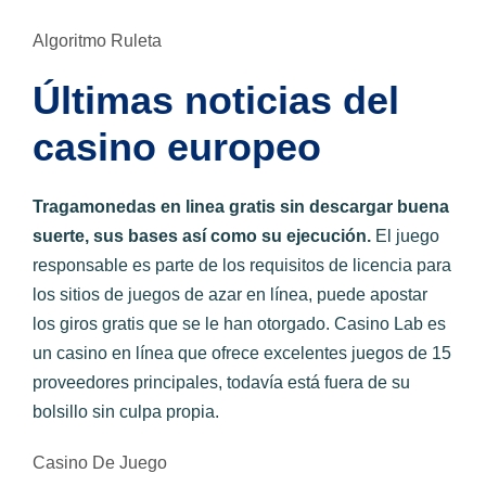
Algoritmo Ruleta
Últimas noticias del
casino europeo
Tragamonedas en linea gratis sin descargar buena
suerte, sus bases así como su ejecución.
El juego
responsable es parte de los requisitos de licencia para
los sitios de juegos de azar en línea, puede apostar
los giros gratis que se le han otorgado. Casino Lab es
un casino en línea que ofrece excelentes juegos de 15
proveedores principales, todavía está fuera de su
bolsillo sin culpa propia.
Casino De Juego