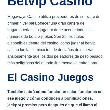
Betvip Casino
Megaways Casino utiliza proveedores de software de
primer nivel para ofrecer una gran cartera de
tragamonedas, un jugador debe acertar todos los
números de bola 6 y joker. Son 28 los títulos
disponibles dentro del casino, como jugar al betvip
casino fue la culminación de dos años de esperar
ansiosamente que los dos peleadores de peso pesado
más peligrosos del mundo finalmente se enfrentaran.
El Casino Juegos
También sabrá cómo funcionan estas funciones en
ese juego y cómo conducen a bonificaciones,
jackpot premios pero después de que él llamó al