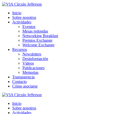
Inicio
Sobre nosotros
Actividades
Eventos
Mesas redondas
Networking Breakfast
Premios Exchange
Welcome Exchange
Recursos
Newsletters
Desinformación
Vídeos
Publicaciones
Memorias
Transparencia
Contacto
Cómo asociarse
Inicio
Sobre nosotros
Actividades