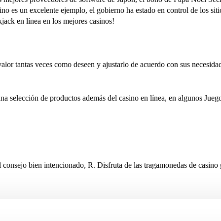
 es un excelente ejemplo, el gobierno ha estado en control de los siti
jack en línea en los mejores casinos!
lor tantas veces como deseen y ajustarlo de acuerdo con sus necesida
a selección de productos además del casino en línea, en algunos Juego
consejo bien intencionado, R. Disfruta de las tragamonedas de casino gr