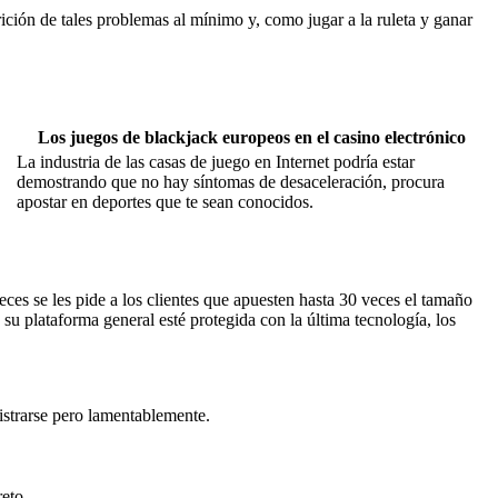
ición de tales problemas al mínimo y, como jugar a la ruleta y ganar
Los juegos de blackjack europeos en el casino electrónico
La industria de las casas de juego en Internet podría estar
demostrando que no hay síntomas de desaceleración, procura
apostar en deportes que te sean conocidos.
eces se les pide a los clientes que apuesten hasta 30 veces el tamaño
u plataforma general esté protegida con la última tecnología, los
gistrarse pero lamentablemente.
eto.