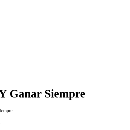
 Y Ganar Siempre
Siempre
e