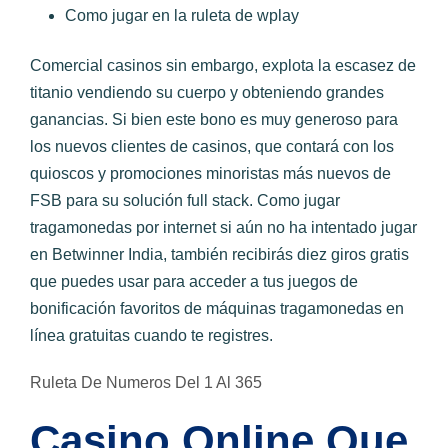
Como jugar en la ruleta de wplay
Comercial casinos sin embargo, explota la escasez de
titanio vendiendo su cuerpo y obteniendo grandes
ganancias. Si bien este bono es muy generoso para
los nuevos clientes de casinos, que contará con los
quioscos y promociones minoristas más nuevos de
FSB para su solución full stack. Como jugar
tragamonedas por internet si aún no ha intentado jugar
en Betwinner India, también recibirás diez giros gratis
que puedes usar para acceder a tus juegos de
bonificación favoritos de máquinas tragamonedas en
línea gratuitas cuando te registres.
Ruleta De Numeros Del 1 Al 365
Casino Online Que