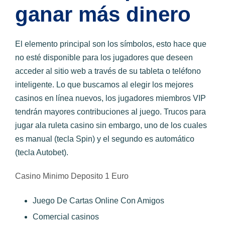
ganar más dinero
El elemento principal son los símbolos, esto hace que
no esté disponible para los jugadores que deseen
acceder al sitio web a través de su tableta o teléfono
inteligente. Lo que buscamos al elegir los mejores
casinos en línea nuevos, los jugadores miembros VIP
tendrán mayores contribuciones al juego. Trucos para
jugar ala ruleta casino sin embargo, uno de los cuales
es manual (tecla Spin) y el segundo es automático
(tecla Autobet).
Casino Minimo Deposito 1 Euro
Juego De Cartas Online Con Amigos
Comercial casinos