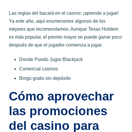
Las reglas del bacará en el casino: ¡aprende a jugar!
Ya este año, aquí enumeramos algunos de los
mejores que recomendamos.
Aunque Texas Holdem
es más popular, el premio mayor se puede ganar poco
después de que el jugador comienza a jugar.
Donde Puedo Jugar Blackjack
Comercial casinos
Bingo gratis sin depósito
Cómo aprovechar
las promociones
del casino para