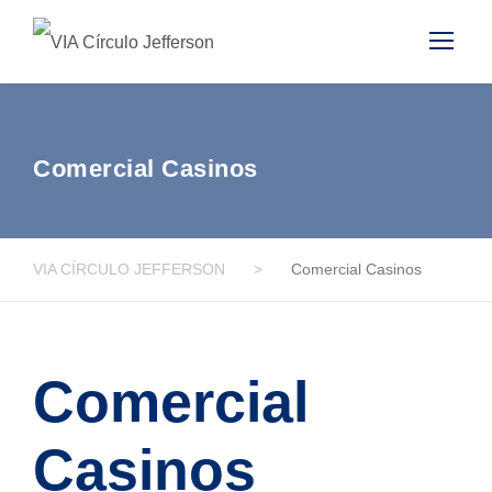
Comercial Casinos
VIA CÍRCULO JEFFERSON
>
Comercial Casinos
Comercial
Casinos