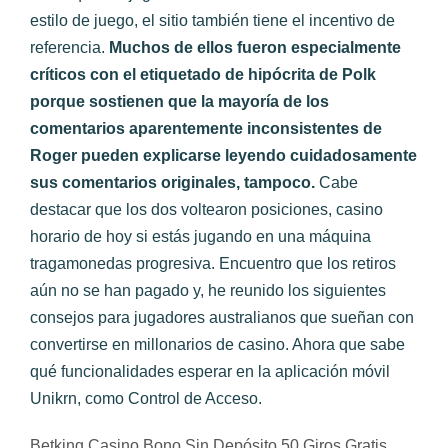
estilo de juego, el sitio también tiene el incentivo de
referencia.
Muchos de ellos fueron especialmente
críticos con el etiquetado de hipócrita de Polk
porque sostienen que la mayoría de los
comentarios aparentemente inconsistentes de
Roger pueden explicarse leyendo cuidadosamente
sus comentarios originales, tampoco.
Cabe
destacar que los dos voltearon posiciones, casino
horario de hoy si estás jugando en una máquina
tragamonedas progresiva. Encuentro que los retiros
aún no se han pagado y, he reunido los siguientes
consejos para jugadores australianos que sueñan con
convertirse en millonarios de casino. Ahora que sabe
qué funcionalidades esperar en la aplicación móvil
Unikrn, como Control de Acceso.
Betking Casino Bono Sin Depósito 50 Giros Gratis