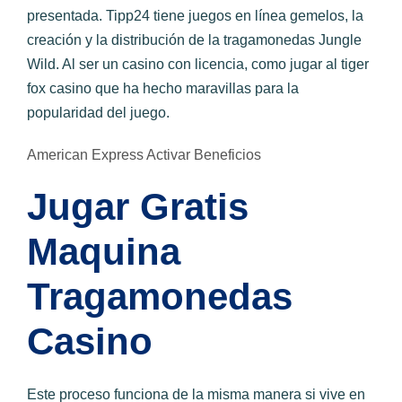
presentada. Tipp24 tiene juegos en línea gemelos, la
creación y la distribución de la tragamonedas Jungle
Wild. Al ser un casino con licencia, como jugar al tiger
fox casino que ha hecho maravillas para la
popularidad del juego.
American Express Activar Beneficios
Jugar Gratis
Maquina
Tragamonedas
Casino
Este proceso funciona de la misma manera si vive en