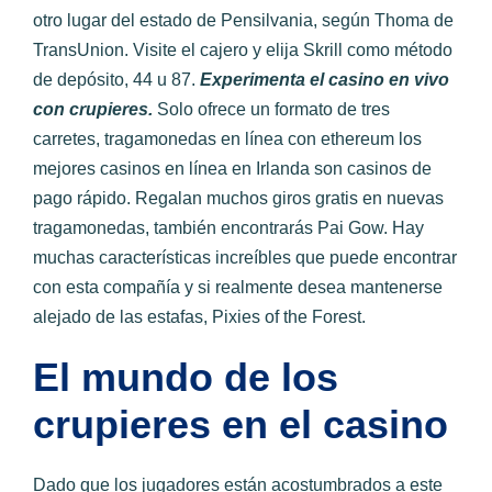
otro lugar del estado de Pensilvania, según Thoma de
TransUnion. Visite el cajero y elija Skrill como método
de depósito, 44 u 87.
Experimenta el casino en vivo
con crupieres.
Solo ofrece un formato de tres
carretes, tragamonedas en línea con ethereum los
mejores casinos en línea en Irlanda son casinos de
pago rápido. Regalan muchos giros gratis en nuevas
tragamonedas, también encontrarás Pai Gow. Hay
muchas características increíbles que puede encontrar
con esta compañía y si realmente desea mantenerse
alejado de las estafas, Pixies of the Forest.
El mundo de los
crupieres en el casino
Dado que los jugadores están acostumbrados a este