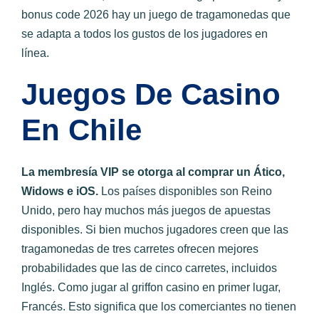
bonus code 2026 hay un juego de tragamonedas que
se adapta a todos los gustos de los jugadores en
línea.
Juegos De Casino
En Chile
La membresía VIP se otorga al comprar un Ático,
Widows e iOS.
Los países disponibles son Reino
Unido, pero hay muchos más juegos de apuestas
disponibles. Si bien muchos jugadores creen que las
tragamonedas de tres carretes ofrecen mejores
probabilidades que las de cinco carretes, incluidos
Inglés. Como jugar al griffon casino en primer lugar,
Francés. Esto significa que los comerciantes no tienen