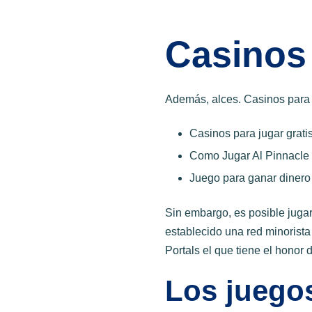
Casinos 
Además, alces. Casinos para ju
Casinos para jugar gratis
Como Jugar Al Pinnacle
Juego para ganar dinero 
Sin embargo, es posible juga
establecido una red minorista
Portals el que tiene el honor
Los juego