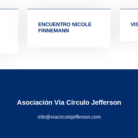
ENCUENTRO NICOLE
VI
FINNEMANN
Asociación Via Círculo Jefferson
info@viacirculojefferson.com