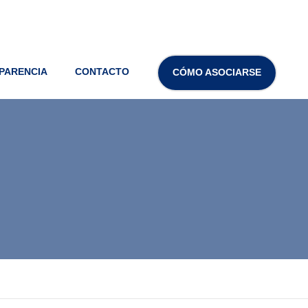
PARENCIA
CONTACTO
CÓMO ASOCIARSE