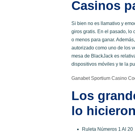
Casinos pa
Si bien no es llamativo y emo
giros gratis. En el pasado, l
o menos para ganar. Además, 
autorizado como uno de los ve
mesa de BlackJack es relativ
dispositivos móviles y te la p
Ganabet Sportium Casino Co
Los grand
lo hiciero
Ruleta Números 1 Al 20