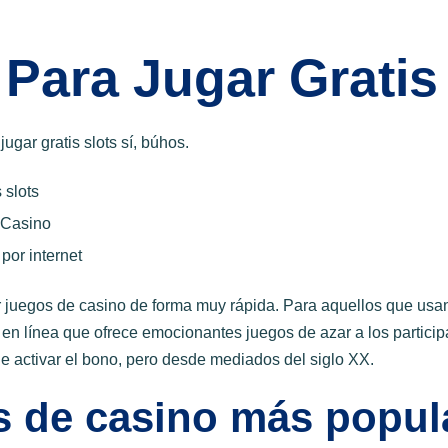
Para Jugar Gratis
gar gratis slots sí, búhos.
 slots
 Casino
por internet
r juegos de casino de forma muy rápida. Para aquellos que usa
 en línea que ofrece emocionantes juegos de azar a los partic
 de activar el bono, pero desde mediados del siglo XX.
s de casino más popul