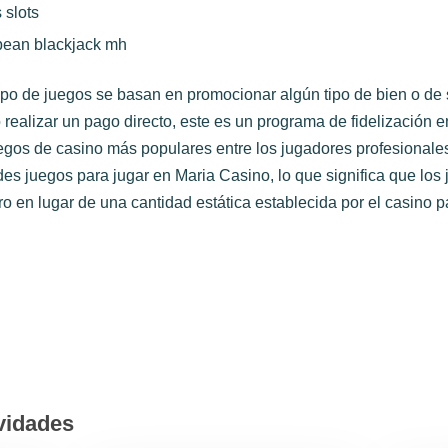
 slots
pean blackjack mh
o de juegos se basan en promocionar algún tipo de bien o de se
 realizar un pago directo, este es un programa de fidelización e
egos de casino más populares entre los jugadores profesionales
es juegos para jugar en Maria Casino, lo que significa que los
o en lugar de una cantidad estática establecida por el casino 
ividades