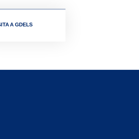
SITA A GDELS