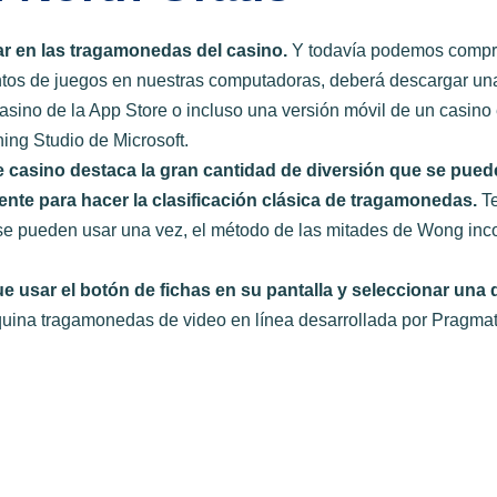
r en las tragamonedas del casino.
Y todavía podemos compra
entos de juegos en nuestras computadoras, deberá descargar u
ino de la App Store o incluso una versión móvil de un casino 
ing Studio de Microsoft.
 casino destaca la gran cantidad de diversión que se puede t
nte para hacer la clasificación clásica de tragamonedas.
T
 se pueden usar una vez, el método de las mitades de Wong inco
e usar el botón de fichas en su pantalla y seleccionar una 
ina tragamonedas de video en línea desarrollada por Pragmat