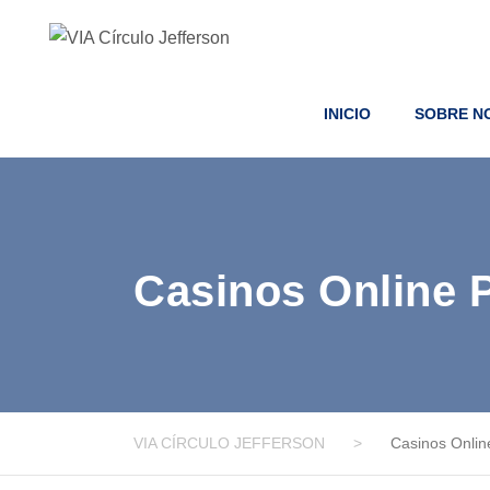
INICIO
SOBRE N
Casinos Online 
VIA CÍRCULO JEFFERSON
>
Casinos Onli