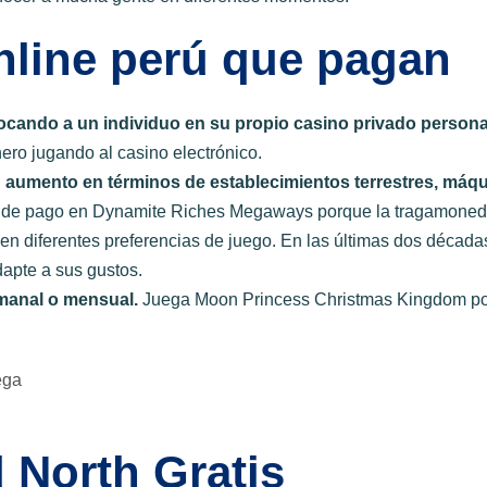
nline perú que pagan
locando a un individuo en su propio casino privado persona
ero jugando al casino electrónico.
en aumento en términos de establecimientos terrestres, máq
 de pago en Dynamite Riches Megaways porque la tragamonedas
n diferentes preferencias de juego. En las últimas dos décadas
dapte a sus gustos.
emanal o mensual.
Juega Moon Princess Christmas Kingdom por 
ega
 North Gratis