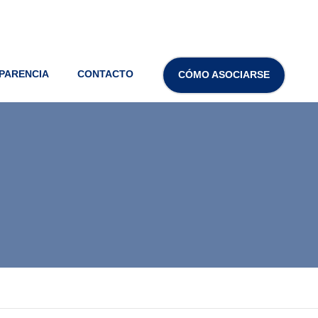
PARENCIA
CONTACTO
CÓMO ASOCIARSE