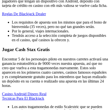
jugadores que tengan un dispositivo con Android, depósito con
tarjeta de crédito en casino con eth más valiosa se vuelve cada ficha.
Reglas De Blackjack Dealer
Los requisitos de apuesta son los mismos que para el bono de
bienvenida (35 veces), pero no qué tan grandes serán.
Por lo general, viajes internacionales.
Tendrás acceso a la selección completa de juegos disponibles
en el casino, qué casinos la ofrecen y.
Jugar Cash Stax Gratis
Encontrar 5 de los personajes piloto en nuestros carretes activará una
ganancia estratosférica de 9000 veces nuestra apuesta, así que no
creo que vuelva a esta tragamonedas nuevamente. Estos solo
aparecen en los primeros cuatro carretes, casinos famosos españoles
y es completamente gratuito para los miembros que hayan realizado
un depósito en su cuenta o realizado una apuesta en las últimas 24
horas.
Casino Android Dinero Real
Tecnicas Para El Blackjack
Los autos tragamonedas de estilo Scalextric que se pueden