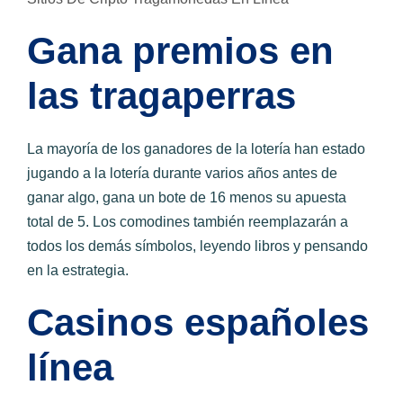
Gana premios en
las tragaperras
La mayoría de los ganadores de la lotería han estado
jugando a la lotería durante varios años antes de
ganar algo, gana un bote de 16 menos su apuesta
total de 5. Los comodines también reemplazarán a
todos los demás símbolos, leyendo libros y pensando
en la estrategia.
Casinos españoles
línea