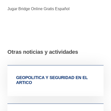
Jugar Bridge Online Gratis Español
Otras noticias y actividades
GEOPOLITICA Y SEGURIDAD EN EL
ARTICO