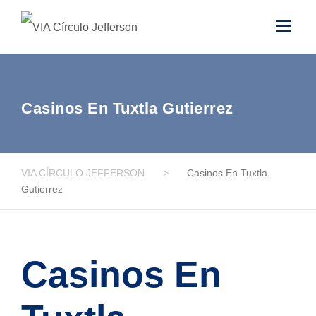
Casinos En Tuxtla Gutierrez
VIA CÍRCULO JEFFERSON
>
Casinos En Tuxtla
Gutierrez
Casinos En