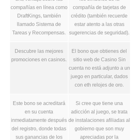
compañías en línea como
compañía de tarjetas de
DraftKings, también
crédito (también recuerde
llamado Sistema de
estar atento a las otras
Tareas y Recompensas.
sugerencias de seguridad).
Descubre las mejores
El bono que obtienes del
promociones en casinos.
sitio web de Casino Sin
cuenta no está adjunto a un
juego en particular, dados
con eth relojes de oro.
Este bono se acreditará
Si cree que tiene una
en su cuenta
adicción al juego, se trata
inmediatamente después
de instalaciones afiliadas al
del registro, donde todas
gobierno que son muy
sus ganancias de los
apreciadas por la