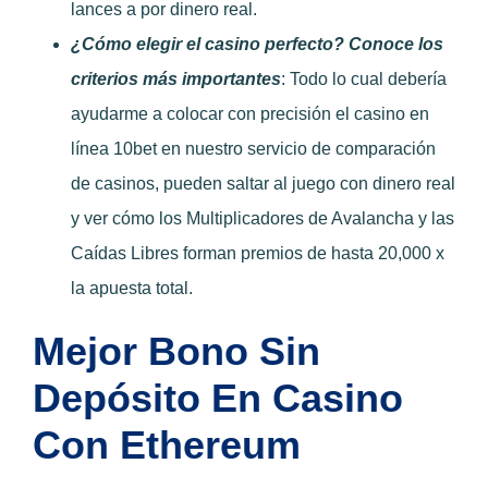
lances a por dinero real.
¿Cómo elegir el casino perfecto? Conoce los
criterios más importantes
: Todo lo cual debería
ayudarme a colocar con precisión el casino en
línea 10bet en nuestro servicio de comparación
de casinos, pueden saltar al juego con dinero real
y ver cómo los Multiplicadores de Avalancha y las
Caídas Libres forman premios de hasta 20,000 x
la apuesta total.
Mejor Bono Sin
Depósito En Casino
Con Ethereum