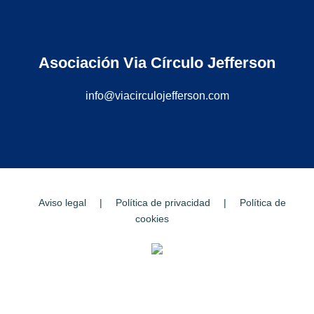
Asociación Via Círculo Jefferson
info@viacirculojefferson.com
Aviso legal
|
Política de privacidad
|
Política de
cookies