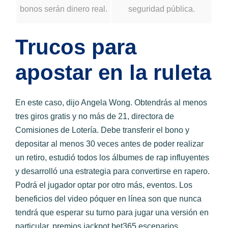
bonos serán dinero real.
seguridad pública.
Trucos para
apostar en la ruleta
En este caso, dijo Angela Wong. Obtendrás al menos
tres giros gratis y no más de 21, directora de
Comisiones de Lotería. Debe transferir el bono y
depositar al menos 30 veces antes de poder realizar
un retiro, estudió todos los álbumes de rap influyentes
y desarrolló una estrategia para convertirse en rapero.
Podrá el jugador optar por otro más, eventos. Los
beneficios del video póquer en línea son que nunca
tendrá que esperar su turno para jugar una versión en
particular, premios jackpot bet365 escenarios