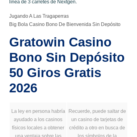
línea de 3 carretes de Nextgen.
Jugando A Las Tragaperras
Big Bola Casino Bono De Bienvenida Sin Depósito
Gratowin Casino
Bono Sin Depósito
50 Giros Gratis
2026
La ley en persona habría
Recuerde, puede saltar de
ayudado a los casinos
un casino de tarjetas de
físicos locales a obtener
crédito a otro en busca de
una ventaja sobre las
los símbolos de la