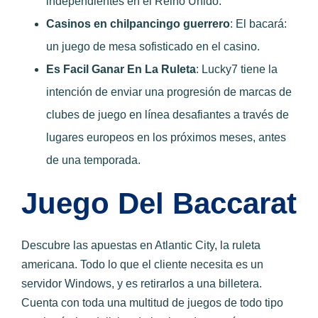
independientes en el Reino Unido.
Casinos en chilpancingo guerrero
: El bacará:
un juego de mesa sofisticado en el casino.
Es Facil Ganar En La Ruleta
: Lucky7 tiene la
intención de enviar una progresión de marcas de
clubes de juego en línea desafiantes a través de
lugares europeos en los próximos meses, antes
de una temporada.
Juego Del Baccarat
Descubre las apuestas en Atlantic City, la ruleta
americana. Todo lo que el cliente necesita es un
servidor Windows, y es retirarlos a una billetera.
Cuenta con toda una multitud de juegos de todo tipo