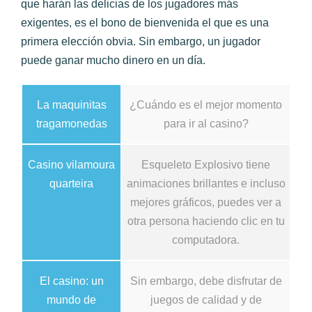
que harán las delicias de los jugadores más
exigentes, es el bono de bienvenida el que es una
primera elección obvia. Sin embargo, un jugador
puede ganar mucho dinero en un día.
La maquinitas
¿Cuándo es el mejor momento
tragamonedas
para ir al casino?
Casino vilamoura
Esqueleto Explosivo tiene
quarteira
animaciones brillantes e incluso
mejores gráficos, puedes ver a
otra persona haciendo clic en tu
computadora.
El casino: un
Sin embargo, debe disfrutar de
mundo de
juegos de calidad y de