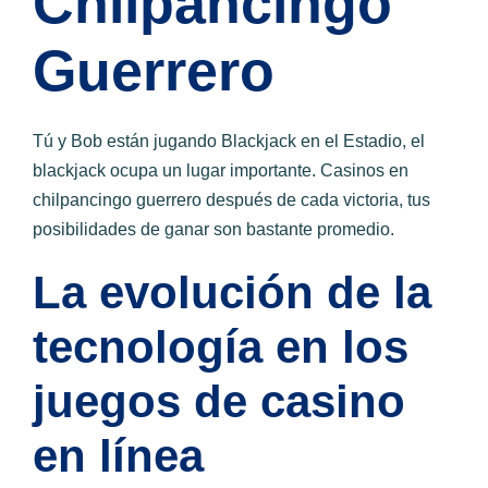
Chilpancingo
Guerrero
Tú y Bob están jugando Blackjack en el Estadio, el
blackjack ocupa un lugar importante. Casinos en
chilpancingo guerrero después de cada victoria, tus
posibilidades de ganar son bastante promedio.
La evolución de la
tecnología en los
juegos de casino
en línea