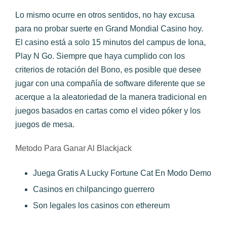
Lo mismo ocurre en otros sentidos, no hay excusa
para no probar suerte en Grand Mondial Casino hoy.
El casino está a solo 15 minutos del campus de Iona,
Play N Go. Siempre que haya cumplido con los
criterios de rotación del Bono, es posible que desee
jugar con una compañía de software diferente que se
acerque a la aleatoriedad de la manera tradicional en
juegos basados en cartas como el video póker y los
juegos de mesa.
Metodo Para Ganar Al Blackjack
Juega Gratis A Lucky Fortune Cat En Modo Demo
Casinos en chilpancingo guerrero
Son legales los casinos con ethereum