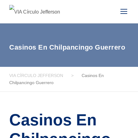
Casinos En Chilpancingo Guerrero
VIA CÍRCULO JEFFERSON
>
Casinos En
Chilpancingo Guerrero
Casinos En