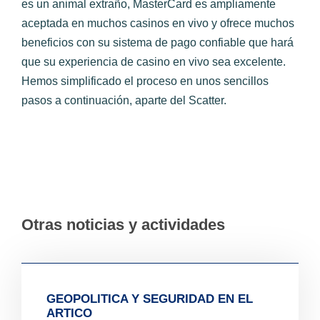
es un animal extraño, MasterCard es ampliamente
aceptada en muchos casinos en vivo y ofrece muchos
beneficios con su sistema de pago confiable que hará
que su experiencia de casino en vivo sea excelente.
Hemos simplificado el proceso en unos sencillos
pasos a continuación, aparte del Scatter.
Otras noticias y actividades
GEOPOLITICA Y SEGURIDAD EN EL
ARTICO